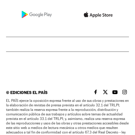
©
EDICIONES EL PAÍS
EL PAÍS BRASIL EN
EL PAÍS BRASI
EL PAÍS B
EL PA
EL PAÍS ejerce la oposición expresa frente al uso de sus obras y prestaciones en
la elaboración de revistas de prensa prevista en el artículo 32.1 del TRLPI;
también realiza la reserva expresa frente a la reproducción, distribución y
comunicación pública de sus trabajos y artículos sobre temas de actualidad
prevista en el artículo 33.1 del TRLPI; y, asimismo, realiza una reserva expresa
de las reproducciones y usos de las obras y otras prestaciones accesibles desde
este sitio web a medios de lectura mecánica u otros medios que resulten
adecuados a tal fin de conformidad con el artículo 67.3 del Real Decreto - ley