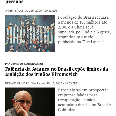
pessoas
JAVIER SALAS
|
JUL 15, 2020 - 20:12
EDT
População do Brasil recuará
a menos de 165 milhões até
2100, e a China será
superada por Índia e Nigéria,
segundo um estudo
publicado na ‘The Lancet’
PANDEMIA DE CORONAVÍRUS
Falência da Avianca no Brasil expõe limites da
ambição dos irmãos Efromovich
REGIANE OLIVEIRA
|
São Paulo
|
JUL 15, 2020 - 19:33
EDT
Especialistas em prospectar
empresas falidas para
recuperação, irmãos
acumulam dívidas no Brasil e
Colômbia