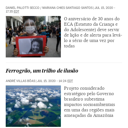
DANIEL PALOTTI SECCO
/
MARIANA CHIES SANTIAGO SANTOS
|
JUL 15, 2020 -
17:35
EDT
O aniversário de 30 anos do
ECA (Estatuto da Criança e
do Adolescente) deve servir
de lição e de alerta para levá-
lo a sério de uma vez por
todas
Ferrogrão, um trilho de ilusão
ANDRÉ VILLAS BÔAS
|
JUL 15, 2020 - 14:24
EDT
Projeto considerado
estratégico pelo Governo
brasileiro subestima
impactos socioambientais
em uma das regiões mais
ameaçadas da Amazônia