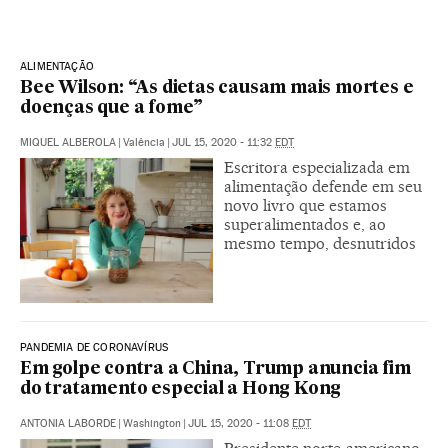
ALIMENTAÇÃO
Bee Wilson: “As dietas causam mais mortes e
doenças que a fome”
MIQUEL ALBEROLA
|
Valência
|
JUL 15, 2020 - 11:32
EDT
Escritora especializada em
alimentação defende em seu
novo livro que estamos
superalimentados e, ao
mesmo tempo, desnutridos
PANDEMIA DE CORONAVÍRUS
Em golpe contra a China, Trump anuncia fim
do tratamento especial a Hong Kong
ANTONIA LABORDE
|
Washington
|
JUL 15, 2020 - 11:08
EDT