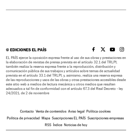
©
EDICIONES EL PAÍS
EL PAÍS BRASIL EN
EL PAÍS BRASI
EL PAÍS B
EL PA
EL PAÍS ejerce la oposición expresa frente al uso de sus obras y prestaciones en
la elaboración de revistas de prensa prevista en el artículo 32.1 del TRLPI;
también realiza la reserva expresa frente a la reproducción, distribución y
comunicación pública de sus trabajos y artículos sobre temas de actualidad
prevista en el artículo 33.1 del TRLPI; y, asimismo, realiza una reserva expresa
de las reproducciones y usos de las obras y otras prestaciones accesibles desde
este sitio web a medios de lectura mecánica u otros medios que resulten
adecuados a tal fin de conformidad con el artículo 67.3 del Real Decreto - ley
24/2021, de 2 de noviembre
Contacto
Venta de contenidos
Aviso legal
Política cookies
Política de privacidad
Mapa
Suscripciones EL PAÍS
Suscripciones empresas
RSS
Índice
Noticias de hoy