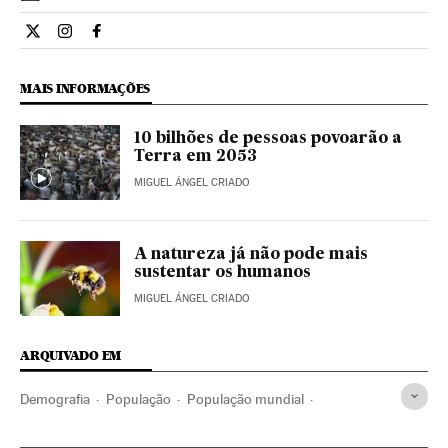
Ciencia El País Brasil en Twitter
Ciencia El País Brasil en Instagram
Ciencia El País Brasil en Facebook
MAIS INFORMAÇÕES
10 bilhões de pessoas povoarão a
Terra em 2053
MIGUEL ÁNGEL CRIADO
A natureza já não pode mais
sustentar os humanos
MIGUEL ÁNGEL CRIADO
ARQUIVADO EM
Demografia
População
População mundial
Imigração
Inmigrantes
Envelhecimento população