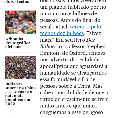
dos nossos filhos viverão em
dois séculos
um planeta habitado por no
mínimo nove bilhões de
pessoas. Antes do final do
século atual,
seremos pelo
menos dez bilhões
. Talvez
mais.” Em seu livro
Dez
A ‘bomba
demográfica’
Bilhões
, o professor Stephen
africana
Emmott, de Oxford, tentava
nos advertir da realidade
apocalíptica que aguardará a
humanidade se alcançarmos
essa formidável cifra de
Índia vai
pessoas sobre a Terra. Mas
superar a China
cabe a possibilidade de que o
e se tornará o
país mais
ritmo de crescimento se freie
populoso em
2022
muito antes e que nunca
cheguemos a esse perigoso