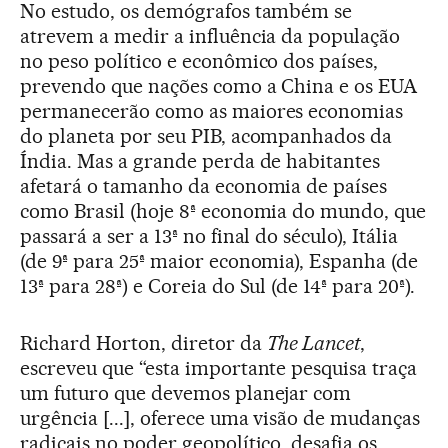
No estudo, os demógrafos também se
atrevem a medir a influência da população
no peso político e econômico dos países,
prevendo que nações como a China e os EUA
permanecerão como as maiores economias
do planeta por seu PIB, acompanhados da
Índia. Mas a grande perda de habitantes
afetará o tamanho da economia de países
como Brasil (hoje 8ª economia do mundo, que
passará a ser a 13ª no final do século), Itália
(de 9ª para 25ª maior economia), Espanha (de
13ª para 28ª) e Coreia do Sul (de 14ª para 20ª).
Richard Horton, diretor da
The Lancet
,
escreveu que “esta importante pesquisa traça
um futuro que devemos planejar com
urgência [...], oferece uma visão de mudanças
radicais no poder geopolítico, desafia os