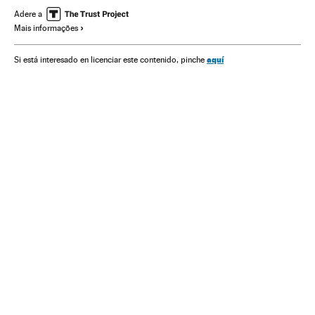
Mulheres
Problemas demográficos
Adere a
Mais informações
Crescimento demográfico
Dinâmica população
Sociedade
Natalidade
Política migração
Migração
aquí
Si está interesado en licenciar este contenido, pinche
Economia
África
Ásia
Europa
Estados Unidos
China
Nigéria
The Lancet
Investigação científica