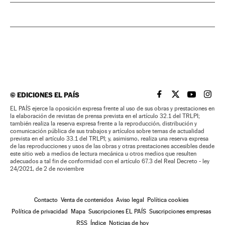
©
EDICIONES EL PAÍS
EL PAÍS BRASIL EN
EL PAÍS BRASI
EL PAÍS B
EL PA
EL PAÍS ejerce la oposición expresa frente al uso de sus obras y prestaciones en
la elaboración de revistas de prensa prevista en el artículo 32.1 del TRLPI;
también realiza la reserva expresa frente a la reproducción, distribución y
comunicación pública de sus trabajos y artículos sobre temas de actualidad
prevista en el artículo 33.1 del TRLPI; y, asimismo, realiza una reserva expresa
de las reproducciones y usos de las obras y otras prestaciones accesibles desde
este sitio web a medios de lectura mecánica u otros medios que resulten
adecuados a tal fin de conformidad con el artículo 67.3 del Real Decreto - ley
24/2021, de 2 de noviembre
Contacto
Venta de contenidos
Aviso legal
Política cookies
Política de privacidad
Mapa
Suscripciones EL PAÍS
Suscripciones empresas
RSS
Índice
Noticias de hoy