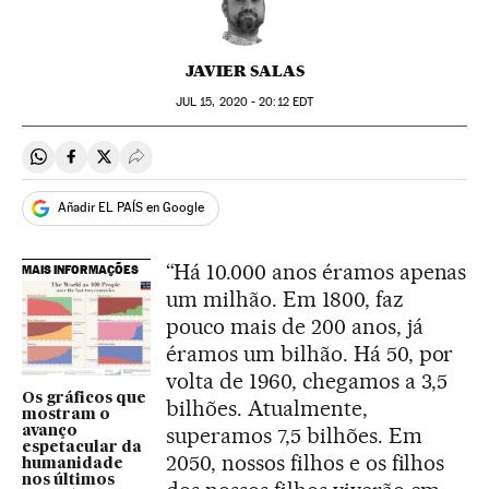
JAVIER SALAS
JUL
15, 2020 - 20:12
EDT
Compartir en Whatsapp
Compartir en Facebook
Compartir en Twitter
Desplegar Redes Sociales
Añadir EL PAÍS en Google
“Há 10.000 anos éramos apenas
MAIS INFORMAÇÕES
um milhão. Em 1800, faz
pouco mais de 200 anos, já
éramos um bilhão. Há 50, por
volta de 1960, chegamos a 3,5
Os gráficos que
bilhões. Atualmente,
mostram o
superamos 7,5 bilhões. Em
avanço
espetacular da
2050, nossos filhos e os filhos
humanidade
nos últimos