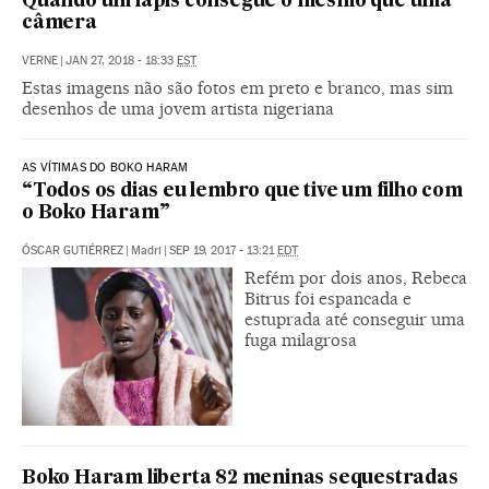
Quando um lápis consegue o mesmo que uma
câmera
VERNE
|
JAN 27, 2018 - 18:33
EST
Estas imagens não são fotos em preto e branco, mas sim
desenhos de uma jovem artista nigeriana
AS VÍTIMAS DO BOKO HARAM
“Todos os dias eu lembro que tive um filho com
o Boko Haram”
ÓSCAR GUTIÉRREZ
|
Madri
|
SEP 19, 2017 - 13:21
EDT
Refém por dois anos, Rebeca
Bitrus foi espancada e
estuprada até conseguir uma
fuga milagrosa
Boko Haram liberta 82 meninas sequestradas