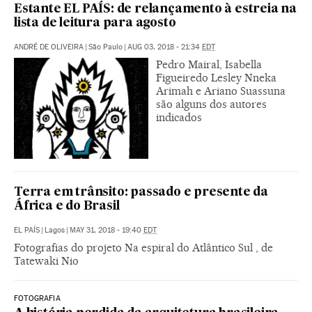
Estante EL PAÍS: de relançamento à estreia na
lista de leitura para agosto
ANDRÉ DE OLIVEIRA
|
São Paulo
|
AUG 03, 2018 - 21:34
EDT
Pedro Mairal, Isabella
Figueiredo Lesley Nneka
Arimah e Ariano Suassuna
são alguns dos autores
indicados
Terra em trânsito: passado e presente da
África e do Brasil
EL PAÍS
|
Lagos
|
MAY 31, 2018 - 19:40
EDT
Fotografias do projeto Na espiral do Atlântico Sul , de
Tatewaki Nio
FOTOGRAFIA