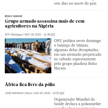
seis dias no norte do país.
BOKO HARAM
Grupo armado assassina mais de cem
agricultores na Nigéria
AFP
|
Maiduguri
|
NOV 29, 2020 - 14:36
EST
ONU publica neste domingo
o balanço de vítimas,
algumas delas decapitadas,
em um atentado perpetrado
no sábado supostamente
pelo grupo jihadista Boko
Haram
África fica livre da pólio
JOSÉ NARANJO
|
Dacar
|
AUG 25, 2020 - 13:52
EDT
Organização Mundial da
Saúde declara a poliomielite