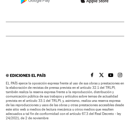
©
EDICIONES EL PAÍS
EL PAÍS BRASIL EN
EL PAÍS BRASI
EL PAÍS B
EL PA
EL PAÍS ejerce la oposición expresa frente al uso de sus obras y prestaciones en
la elaboración de revistas de prensa prevista en el artículo 32.1 del TRLPI;
también realiza la reserva expresa frente a la reproducción, distribución y
comunicación pública de sus trabajos y artículos sobre temas de actualidad
prevista en el artículo 33.1 del TRLPI; y, asimismo, realiza una reserva expresa
de las reproducciones y usos de las obras y otras prestaciones accesibles desde
este sitio web a medios de lectura mecánica u otros medios que resulten
adecuados a tal fin de conformidad con el artículo 67.3 del Real Decreto - ley
24/2021, de 2 de noviembre