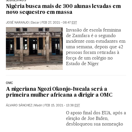
SEQUESTROS
Nigéria busca mais de 300 alunas levadas em
novo sequestro em massa
JOSÉ NARANJO
|
Dacar
|
FEB 27, 2021 - 08:47
EST
Invasão de escola feminina
de Zamfara é o segundo
incidente com estudantes em
uma semana, depois que 42
pessoas foram retiradas à
força de um colégio no
Estado de Níger
OMC
A nigeriana Ngozi Okonjo-Iweala será a
primeira mulher africana a dirigir a OMC
ÁLVARO SÁNCHEZ
|
Madri
|
FEB 15, 2021 - 13:38
EST
O apoio final dos EUA, após a
eleição de Joe Biden,
desbloqueou sua nomeação