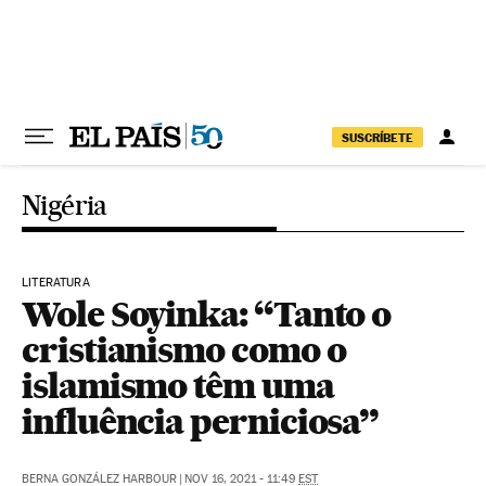
Pular para o conteúdo
SUSCRÍBETE
Nigéria
LITERATURA
Wole Soyinka: “Tanto o
cristianismo como o
islamismo têm uma
influência perniciosa”
BERNA GONZÁLEZ HARBOUR
|
NOV 16, 2021 - 11:49
EST