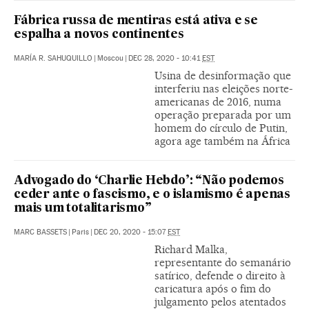
Fábrica russa de mentiras está ativa e se
espalha a novos continentes
MARÍA R. SAHUQUILLO
|
Moscou
|
DEC 28, 2020 - 10:41
EST
Usina de desinformação que
interferiu nas eleições norte-
americanas de 2016, numa
operação preparada por um
homem do círculo de Putin,
agora age também na África
Advogado do ‘Charlie Hebdo’: “Não podemos
ceder ante o fascismo, e o islamismo é apenas
mais um totalitarismo”
MARC BASSETS
|
Paris
|
DEC 20, 2020 - 15:07
EST
Richard Malka,
representante do semanário
satírico, defende o direito à
caricatura após o fim do
julgamento pelos atentados