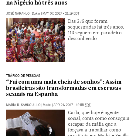
na Nigéria há três anos
JOSÉ NARANJO
|
Dakar
|
MAY 07, 2017 - 21:19
EDT
Das 276 que foram
sequestradas há três anos,
113 seguem em paradeiro
desconhecido
TRÁFICO DE PESSOAS
“Fui com uma mala cheia de sonhos”: Assim
brasileiras são transformadas em escravas
sexuais na Espanha
MARÍA R. SAHUQUILLO
|
Madri
|
APR 21, 2017 - 12:55
EDT
Carla, que hoje é agente
social, conta como conseguiu
escapar da máfia que a
forçava a trabalhar como
prostituta em Madri e Sevilla