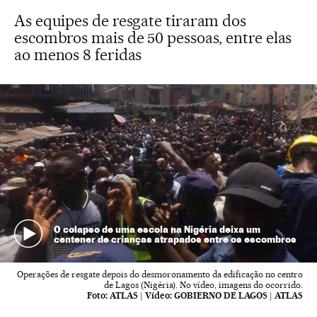
As equipes de resgate tiraram dos
escombros mais de 50 pessoas, entre elas
ao menos 8 feridas
O colapso de uma escola na Nigéria deixa um
centener de crianças atrapados entre os escombros
Operações de resgate depois do desmoronamento da edificação no centro
de Lagos (Nigéria). No vídeo, imagens do ocorrido.
Foto:
ATLAS
|
Vídeo:
GOBIERNO DE LAGOS | ATLAS