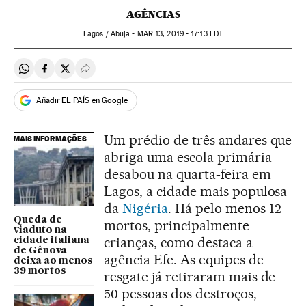
AGÊNCIAS
Lagos / Abuja -
MAR
13, 2019 - 17:13
EDT
Compartir en Whatsapp
Compartir en Facebook
Compartir en Twitter
Desplegar Redes Sociales
Añadir EL PAÍS en Google
Um prédio de três andares que
MAIS INFORMAÇÕES
abriga uma escola primária
desabou na quarta-feira em
Lagos, a cidade mais populosa
da
Nigéria
. Há pelo menos 12
Queda de
mortos, principalmente
viaduto na
crianças, como destaca a
cidade italiana
de Gênova
agência Efe. As equipes de
deixa ao menos
39 mortos
resgate já retiraram mais de
50 pessoas dos destroços,