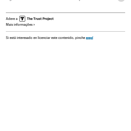
África Ocidental
África subsaariana
Acidentes
Colégios
África
Centros educativos
Infância
Adere a
Mais informações
Acontecimentos
Educação
Sociedade
aquí
Si está interesado en licenciar este contenido, pinche