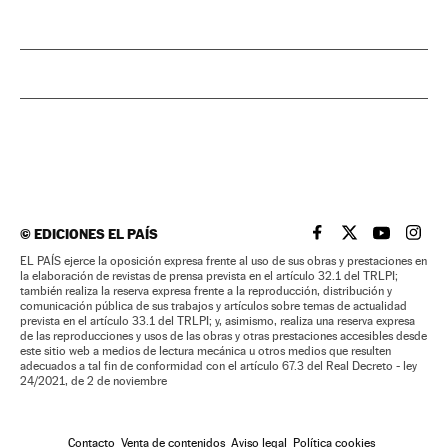
©
EDICIONES EL PAÍS
EL PAÍS BRASIL EN
EL PAÍS BRASI
EL PAÍS B
EL PA
EL PAÍS ejerce la oposición expresa frente al uso de sus obras y prestaciones en
la elaboración de revistas de prensa prevista en el artículo 32.1 del TRLPI;
también realiza la reserva expresa frente a la reproducción, distribución y
comunicación pública de sus trabajos y artículos sobre temas de actualidad
prevista en el artículo 33.1 del TRLPI; y, asimismo, realiza una reserva expresa
de las reproducciones y usos de las obras y otras prestaciones accesibles desde
este sitio web a medios de lectura mecánica u otros medios que resulten
adecuados a tal fin de conformidad con el artículo 67.3 del Real Decreto - ley
24/2021, de 2 de noviembre
Contacto
Venta de contenidos
Aviso legal
Política cookies