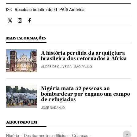
Receba o boletim do EL PAÍS América
Internacional El País Brasil en Twitter
Internacional El País Brasil en Instagram
Internacional El País Brasil en Facebook
MAIS INFORMAÇÕES
A história perdida da arquitetura
brasileira dos retornados à África
ANDRÉ DE OLIVEIRA
| SÃO PAULO
Nigéria mata 52 pessoas ao
bombardear por engano um campo
de refugiados
JOSÉ NARANJO
ARQUIVADO EM
Nigéria
Desabamentos edifícios
Crianças