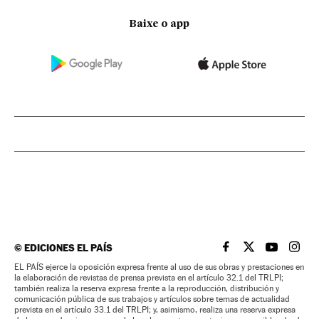
Baixe o app
©
EDICIONES EL PAÍS
EL PAÍS BRASIL EN
EL PAÍS BRASI
EL PAÍS B
EL PA
EL PAÍS ejerce la oposición expresa frente al uso de sus obras y prestaciones en
la elaboración de revistas de prensa prevista en el artículo 32.1 del TRLPI;
también realiza la reserva expresa frente a la reproducción, distribución y
comunicación pública de sus trabajos y artículos sobre temas de actualidad
prevista en el artículo 33.1 del TRLPI; y, asimismo, realiza una reserva expresa