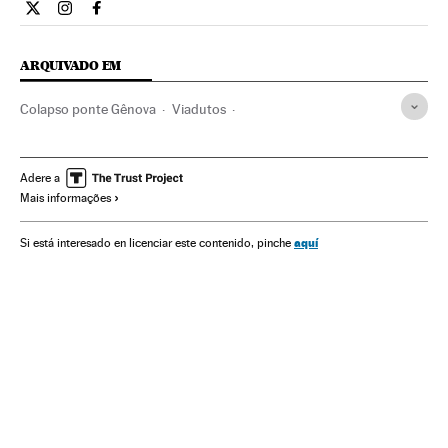
Internacional El País Brasil en Twitter
Internacional El País Brasil en Instagram
Internacional El País Brasil en Facebook
ARQUIVADO EM
Colapso ponte Gênova
Viadutos
Desabamentos edifícios
Génova
Pontes
Itália
Estradas
Acidentes
Transporte estrada
Adere a
Mais informações
Europa Ocidental
Acontecimentos
Europa
Transporte
aquí
Si está interesado en licenciar este contenido, pinche