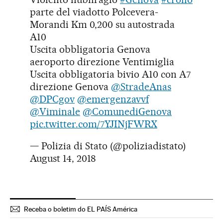
parte del viadotto Polcevera-
Morandi Km 0,200 su autostrada
A10
Uscita obbligatoria Genova
aeroporto direzione Ventimiglia
Uscita obbligatoria bivio A10 con A7
direzione Genova
@StradeAnas
@DPCgov
@emergenzavvf
@Viminale
@ComunediGenova
pic.twitter.com/7YJINjFWRX
— Polizia di Stato (@poliziadistato)
August 14, 2018
Receba o boletim do EL PAÍS América