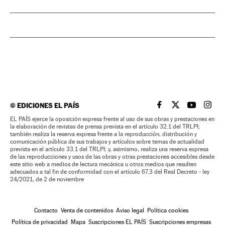
©
EDICIONES EL PAÍS
EL PAÍS BRASIL EN
EL PAÍS BRASI
EL PAÍS B
EL PA
EL PAÍS ejerce la oposición expresa frente al uso de sus obras y prestaciones en
la elaboración de revistas de prensa prevista en el artículo 32.1 del TRLPI;
también realiza la reserva expresa frente a la reproducción, distribución y
comunicación pública de sus trabajos y artículos sobre temas de actualidad
prevista en el artículo 33.1 del TRLPI; y, asimismo, realiza una reserva expresa
de las reproducciones y usos de las obras y otras prestaciones accesibles desde
este sitio web a medios de lectura mecánica u otros medios que resulten
adecuados a tal fin de conformidad con el artículo 67.3 del Real Decreto - ley
24/2021, de 2 de noviembre
Contacto
Venta de contenidos
Aviso legal
Política cookies
Política de privacidad
Mapa
Suscripciones EL PAÍS
Suscripciones empresas