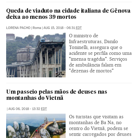
Queda de viaduto na cidade italiana de Gênova
deixa ao menos 39 mortos
LORENA PACHO
|
Roma
|
AUG 15, 2018 - 06:31
EDT
O ministro de
Infraestruturas, Danilo
Toninelli, assegura que o
acidente se perfila como uma
"imensa tragédia". Serviços
de ambulância falam em
"dezenas de mortos"
Um passeio pelas mãos de deuses nas
montanhas do Vietnã
|
AUG 06, 2018 - 13:32
EDT
Os turistas que visitam as
montanhas de Ba Na, no
centro do Vietnã, podem se
sentir carregados por deuses