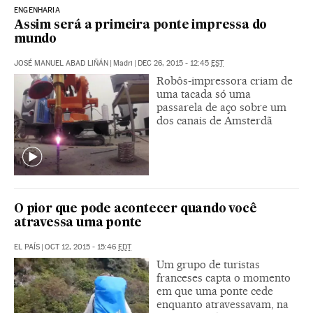
ENGENHARIA
Assim será a primeira ponte impressa do
mundo
JOSÉ MANUEL ABAD LIÑÁN
|
Madri
|
DEC 26, 2015 - 12:45
EST
Robôs-impressora criam de
uma tacada só uma
passarela de aço sobre um
dos canais de Amsterdã
O pior que pode acontecer quando você
atravessa uma ponte
EL PAÍS
|
OCT 12, 2015 - 15:46
EDT
Um grupo de turistas
franceses capta o momento
em que uma ponte cede
enquanto atravessavam, na