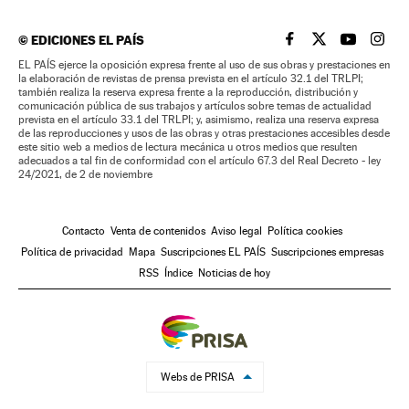
©
EDICIONES EL PAÍS
EL PAÍS BRASIL EN
EL PAÍS BRASI
EL PAÍS B
EL PA
EL PAÍS ejerce la oposición expresa frente al uso de sus obras y prestaciones en
la elaboración de revistas de prensa prevista en el artículo 32.1 del TRLPI;
también realiza la reserva expresa frente a la reproducción, distribución y
comunicación pública de sus trabajos y artículos sobre temas de actualidad
prevista en el artículo 33.1 del TRLPI; y, asimismo, realiza una reserva expresa
de las reproducciones y usos de las obras y otras prestaciones accesibles desde
este sitio web a medios de lectura mecánica u otros medios que resulten
adecuados a tal fin de conformidad con el artículo 67.3 del Real Decreto - ley
24/2021, de 2 de noviembre
Contacto
Venta de contenidos
Aviso legal
Política cookies
Política de privacidad
Mapa
Suscripciones EL PAÍS
Suscripciones empresas
RSS
Índice
Noticias de hoy
Webs de PRISA