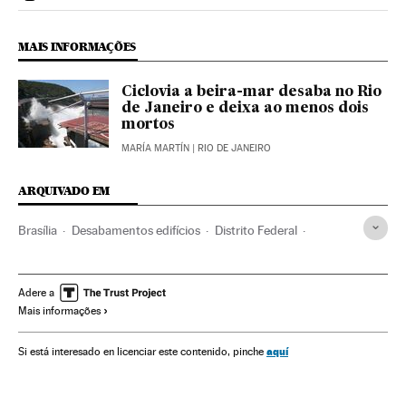
Politica El País Brasil en Instagram
MAIS INFORMAÇÕES
Ciclovia a beira-mar desaba no Rio
de Janeiro e deixa ao menos dois
mortos
MARÍA MARTÍN
| RIO DE JANEIRO
ARQUIVADO EM
Brasília
Desabamentos edifícios
Distrito Federal
Viadutos
Pontes
Acidentes
Estradas
Brasil
Transporte estrada
Desastres
América do Sul
Adere a
Mais informações
América Latina
Acontecimentos
América
Transporte
aquí
Si está interesado en licenciar este contenido, pinche