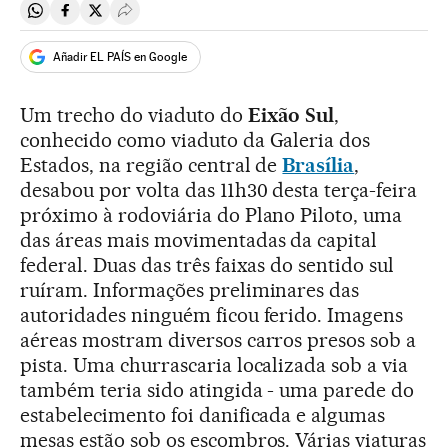
Compartir en Whatsapp
Compartir en Facebook
Compartir en Twitter
Desplegar Redes Sociales
Añadir EL PAÍS en Google
Um trecho do viaduto do
Eixão Sul
,
conhecido como viaduto da Galeria dos
Estados, na região central de
Brasília
,
desabou por volta das 11h30 desta terça-feira
próximo à rodoviária do Plano Piloto, uma
das áreas mais movimentadas da capital
federal. Duas das três faixas do sentido sul
ruíram. Informações preliminares das
autoridades ninguém ficou ferido. Imagens
aéreas mostram diversos carros presos sob a
pista. Uma churrascaria localizada sob a via
também teria sido atingida - uma parede do
estabelecimento foi danificada e algumas
mesas estão sob os escombros. Várias viaturas