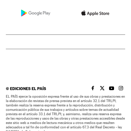
©
EDICIONES EL PAÍS
EL PAÍS BRASIL EN
EL PAÍS BRASI
EL PAÍS B
EL PA
EL PAÍS ejerce la oposición expresa frente al uso de sus obras y prestaciones en
la elaboración de revistas de prensa prevista en el artículo 32.1 del TRLPI;
también realiza la reserva expresa frente a la reproducción, distribución y
comunicación pública de sus trabajos y artículos sobre temas de actualidad
prevista en el artículo 33.1 del TRLPI; y, asimismo, realiza una reserva expresa
de las reproducciones y usos de las obras y otras prestaciones accesibles desde
este sitio web a medios de lectura mecánica u otros medios que resulten
adecuados a tal fin de conformidad con el artículo 67.3 del Real Decreto - ley