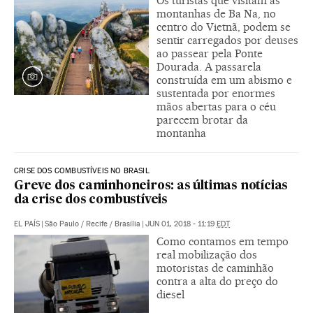
Os turistas que visitam as
montanhas de Ba Na, no
centro do Vietnã, podem se
sentir carregados por deuses
ao passear pela Ponte
Dourada. A passarela
construída em um abismo e
sustentada por enormes
mãos abertas para o céu
parecem brotar da
montanha
CRISE DOS COMBUSTÍVEIS NO BRASIL
Greve dos caminhoneiros: as últimas notícias
da crise dos combustíveis
EL PAÍS
|
São Paulo / Recife / Brasília
|
JUN 01, 2018 - 11:19
EDT
Como contamos em tempo
real mobilização dos
motoristas de caminhão
contra a alta do preço do
diesel