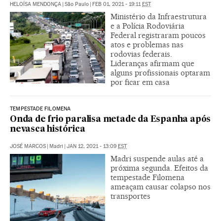
HELOÍSA MENDONÇA
|
São Paulo
|
FEB 01, 2021 - 19:11
EST
Ministério da Infraestrutura
e a Polícia Rodoviária
Federal registraram poucos
atos e problemas nas
rodovias federais.
Lideranças afirmam que
alguns profissionais optaram
por ficar em casa
TEMPESTADE FILOMENA
Onda de frio paralisa metade da Espanha após
nevasca histórica
JOSÉ MARCOS
|
Madri
|
JAN 12, 2021 - 13:09
EST
Madri suspende aulas até a
próxima segunda. Efeitos da
tempestade Filomena
ameaçam causar colapso nos
transportes