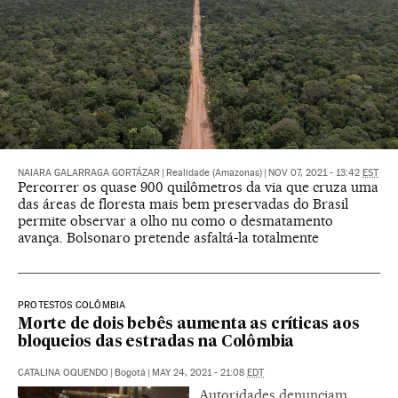
NAIARA GALARRAGA GORTÁZAR
|
Realidade (Amazonas)
|
NOV 07, 2021 - 13:42
EST
Percorrer os quase 900 quilômetros da via que cruza uma
das áreas de floresta mais bem preservadas do Brasil
permite observar a olho nu como o desmatamento
avança. Bolsonaro pretende asfaltá-la totalmente
PROTESTOS COLÔMBIA
Morte de dois bebês aumenta as críticas aos
bloqueios das estradas na Colômbia
CATALINA OQUENDO
|
Bogotá
|
MAY 24, 2021 - 21:08
EDT
Autoridades denunciam