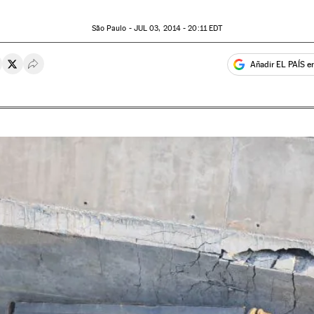
São Paulo -
JUL
03, 2014 - 20:11
EDT
Añadir EL PAÍS e
rtir en Whatsapp
ompartir en Facebook
Compartir en Twitter
Desplegar Redes Sociales