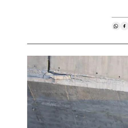
Compa
C