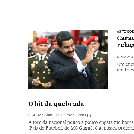
AS TENSÕE
Carac
relaç
SILVIA AYU
Um enca
em brev
O hit da quebrada
C. M.
|
São Paulo
|
JUL 04, 2014 - 21:04
EDT
A torcida nacional pouco a pouco engata melhores c
‘País do Futebol’, de MC Guimê, é a música preferi