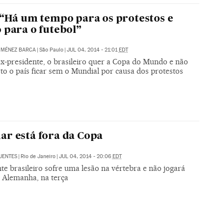
 “Há um tempo para os protestos e
 para o futebol”
IMÉNEZ BARCA
|
São Paulo
|
JUL 04, 2014 - 21:01
EDT
ex-presidente, o brasileiro quer a Copa do Mundo e não
sto o país ficar sem o Mundial por causa dos protestos
r está fora da Copa
UENTES
|
Rio de Janeiro
|
JUL 04, 2014 - 20:06
EDT
te brasileiro sofre uma lesão na vértebra e não jogará
a Alemanha, na terça