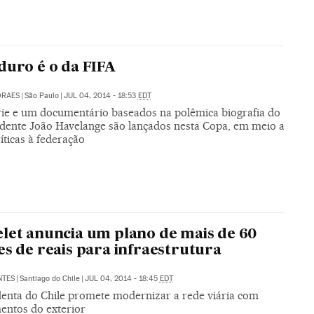
duro é o da FIFA
ORAES
|
São Paulo
|
JUL 04, 2014 - 18:53
EDT
ie e um documentário baseados na polêmica biografia do
idente João Havelange são lançados nesta Copa, em meio a
íticas à federação
let anuncia um plano de mais de 60
es de reais para infraestrutura
NTES
|
Santiago do Chile
|
JUL 04, 2014 - 18:45
EDT
denta do Chile promete modernizar a rede viária com
mentos do exterior