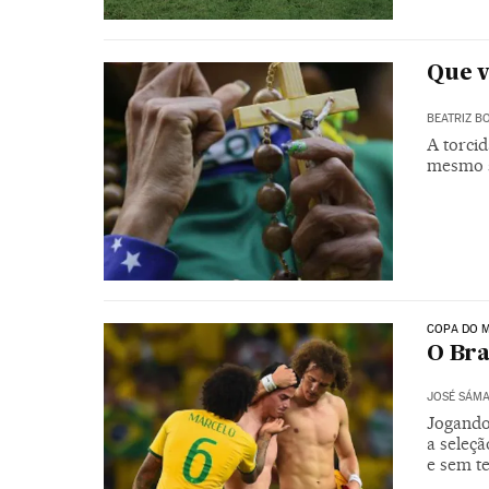
Que 
BEATRIZ B
A torci
mesmo s
COPA DO M
O Bra
JOSÉ SÁM
Jogando 
a seleç
e sem t