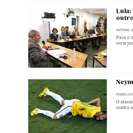
Lula:
outro
ANTONIO J
Para o 
seria ju
Neyma
PEDRO CIF
O atacan
contra 