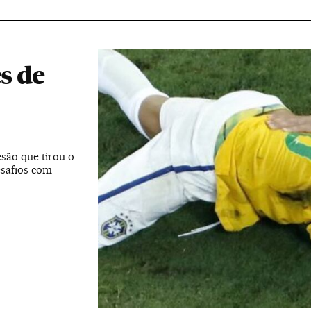
s de
esão que tirou o
esafios com