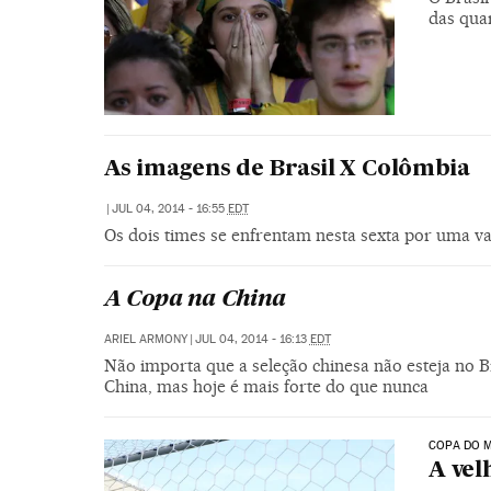
das quar
As imagens de Brasil X Colômbia
|
JUL 04, 2014 - 16:55
EDT
Os dois times se enfrentam nesta sexta por uma va
A Copa na China
ARIEL ARMONY
|
JUL 04, 2014 - 16:13
EDT
Não importa que a seleção chinesa não esteja no B
China, mas hoje é mais forte do que nunca
COPA DO M
A vel