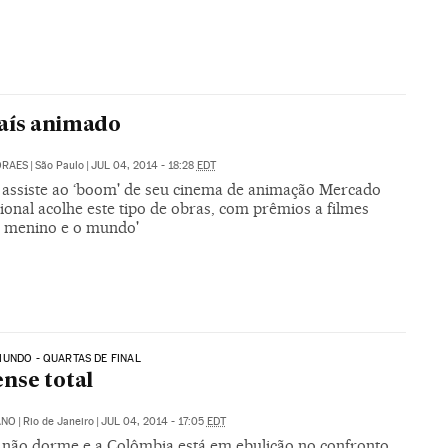
aís animado
ORAES
|
São Paulo
|
JUL 04, 2014 - 18:28
EDT
l assiste ao ‘boom' de seu cinema de animação Mercado
ional acolhe este tipo de obras, com prêmios a filmes
 menino e o mundo'
UNDO - QUARTAS DE FINAL
nse total
ANO
|
Rio de Janeiro
|
JUL 04, 2014 - 17:05
EDT
l não dorme e a Colômbia está em ebulição no confronto