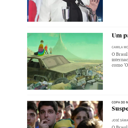
Um p
CAMILA M
O Brasi
internac
como 'O
COPA DO M
Suspe
JOSÉ SÁM
O Brasi