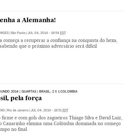
venha a Alemanha!
ORGES
|
São Paulo
|
JUL 04, 2014 - 19:54
EDT
da começa a recuperar a confiança na conquista do hexa,
abendo que o próximo adversário será difícil
UNDO 2014 | QUARTAS | BRASIL, 2 X 1 COLOMBIA
sil, pela força
ANO
|
Rio de Janeiro
|
JUL 04, 2014 - 19:51
EDT
firme e com gols dos zagueiros Thiago Silva e David Luiz,
ão Canarinho elimina uma Colômbia dominada no começo
empo no final