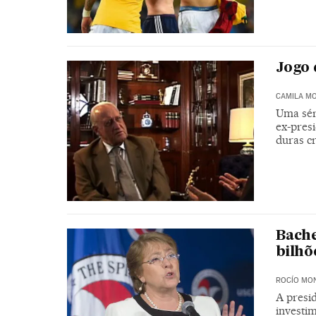
Jogo 
CAMILA M
Uma sér
ex-pres
duras cr
Bache
bilhõ
ROCÍO MO
A presi
investi