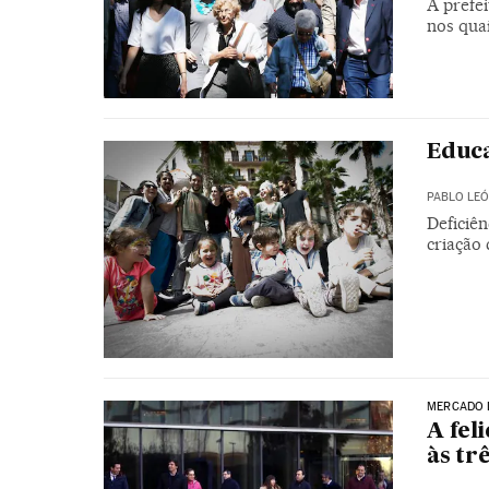
A prefei
nos qua
Educa
PABLO LE
Deficiê
criação 
MERCADO 
A fel
às tr