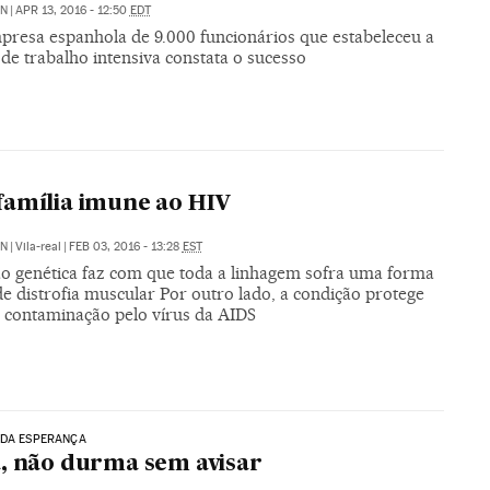
ÓN
|
APR 13, 2016 - 12:50
EDT
resa espanhola de 9.000 funcionários que estabeleceu a
de trabalho intensiva constata o sucesso
amília imune ao HIV
ÓN
|
Vila-real
|
FEB 03, 2016 - 13:28
EST
ão genética faz com que toda a linhagem sofra uma forma
e distrofia muscular Por outro lado, a condição protege
a contaminação pelo vírus da AIDS
 DA ESPERANÇA
, não durma sem avisar