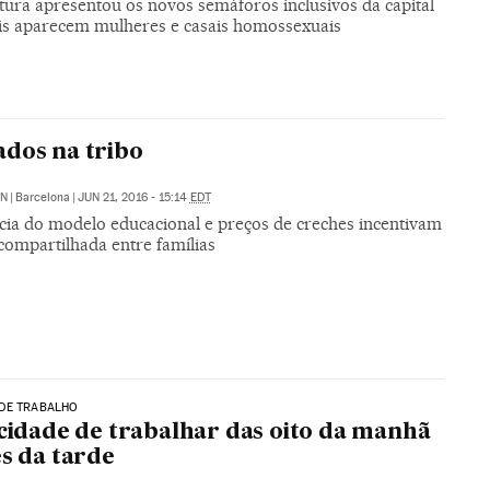
tura apresentou os novos semáforos inclusivos da capital
is aparecem mulheres e casais homossexuais
dos na tribo
ÓN
|
Barcelona
|
JUN 21, 2016 - 15:14
EDT
ncia do modelo educacional e preços de creches incentivam
compartilhada entre famílias
DE TRABALHO
icidade de trabalhar das oito da manhã
ês da tarde