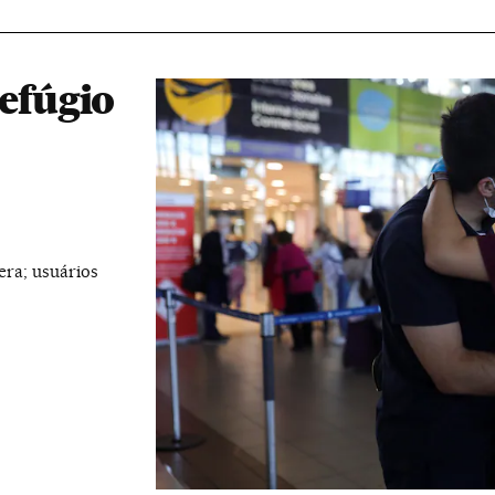
refúgio
era; usuários