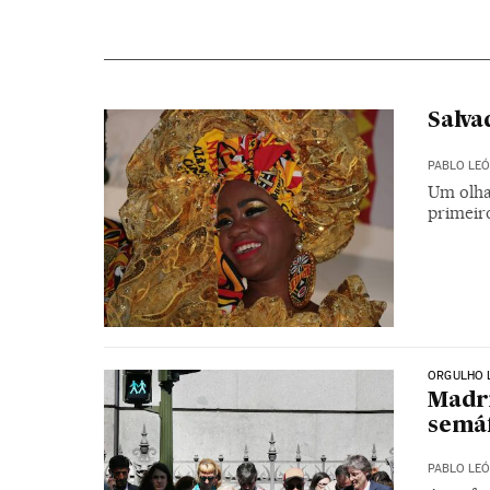
Salva
PABLO LE
Um olha
primeir
ORGULHO 
Madri
semá
PABLO LE