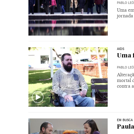
PABLO LE
Uma emp
jornada 
AIDS
Uma f
PABLO LE
Alteraç
mortal d
contra 
EM BUSCA
Paula