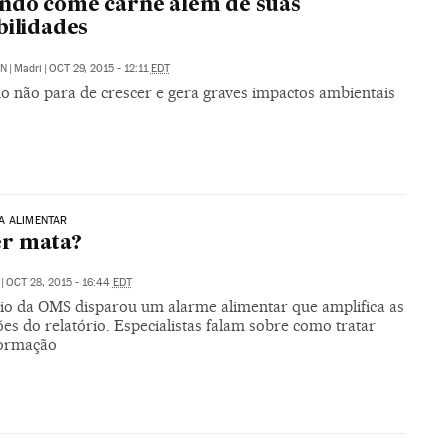
ndo come carne além de suas
bilidades
ÓN
|
Madri
|
OCT 29, 2015 - 12:11
EDT
 não para de crescer e gera graves impactos ambientais
A ALIMENTAR
r mata?
|
OCT 28, 2015 - 16:44
EDT
io da OMS disparou um alarme alimentar que amplifica as
es do relatório. Especialistas falam sobre como tratar
formação