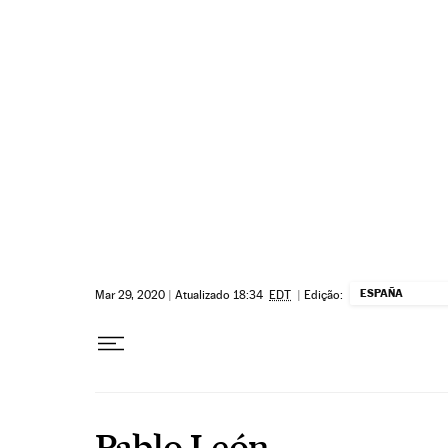
Pular para o conteúdo
ESPAÑA
Mar 29, 2020
|
Atualizado 18:34
EDT
|
Edição:
Pablo León