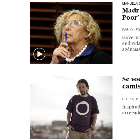
MANUELA 
Madri
Poor’
PABLO LE
Governo
endivida
agências
Se vo
camis
P. L.
/
C. P. 
Inspira
arrecad