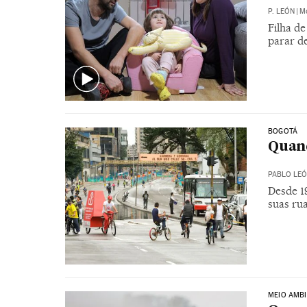
P. LEÓN
|
Mo
Filha de
parar d
BOGOTÁ
Quand
PABLO LE
Desde 19
suas rua
MEIO AMBI