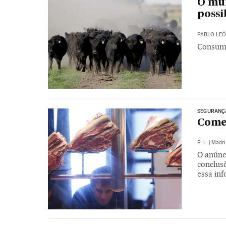
O mu
possi
PABLO LE
Consumo
SEGURANÇ
Come
P. L.
|
Madri
O anúnc
conclusõ
essa in