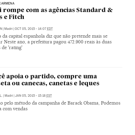
CARMENA
 rompe com as agências Standard &
s e Fitch
ÓN
|
Madri
|
OCT 05, 2015 - 14:07
EDT
 da capital espanhola diz que não pretende mais se
r Neste ano, a prefeitura pagou 472.900 reais às duas
 de 'rating'
cê apoia o partido, compre uma
eta ou canecas, canetas e leques
L.
|
Madri
|
JAN 05, 2015 - 15:18
EST
do pelo método da campanha de Barack Obama, Podemos
a com vendas