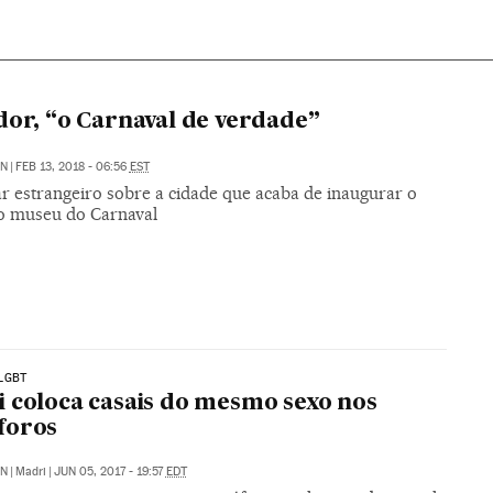
dor, “o Carnaval de verdade”
ÓN
|
FEB 13, 2018 - 06:56
EST
r estrangeiro sobre a cidade que acaba de inaugurar o
o museu do Carnaval
LGBT
 coloca casais do mesmo sexo nos
foros
ÓN
|
Madri
|
JUN 05, 2017 - 19:57
EDT