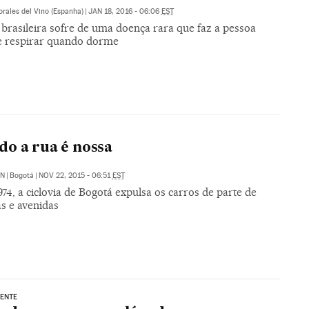
rales del Vino (Espanha)
|
JAN 18, 2016 - 06:06
EST
 brasileira sofre de uma doença rara que faz a pessoa
e respirar quando dorme
o a rua é nossa
ÓN
|
Bogotá
|
NOV 22, 2015 - 06:51
EST
74, a ciclovia de Bogotá expulsa os carros de parte de
s e avenidas
ENTE