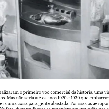
ealizaram o primeiro voo comercial da história, uma v
. Mas não seria até os anos 1920 e 1930 que embarcar s
r era uma coisa para gente abastada. Por isso, os aeropor
Na foto, duas mulheres se maquiam em um avião nos a