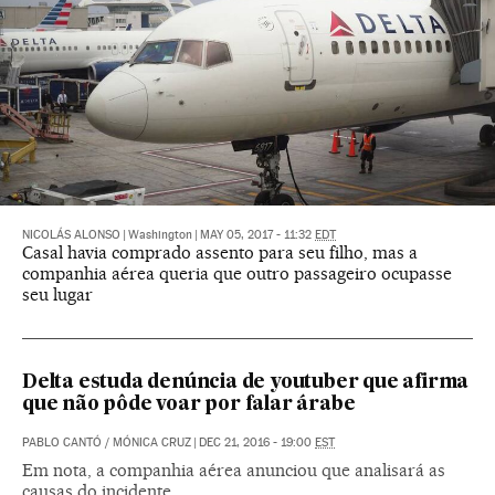
NICOLÁS ALONSO
|
Washington
|
MAY 05, 2017 - 11:32
EDT
Casal havia comprado assento para seu filho, mas a
companhia aérea queria que outro passageiro ocupasse
seu lugar
Delta estuda denúncia de youtuber que afirma
que não pôde voar por falar árabe
PABLO CANTÓ
/
MÓNICA CRUZ
|
DEC 21, 2016 - 19:00
EST
Em nota, a companhia aérea anunciou que analisará as
causas do incidente