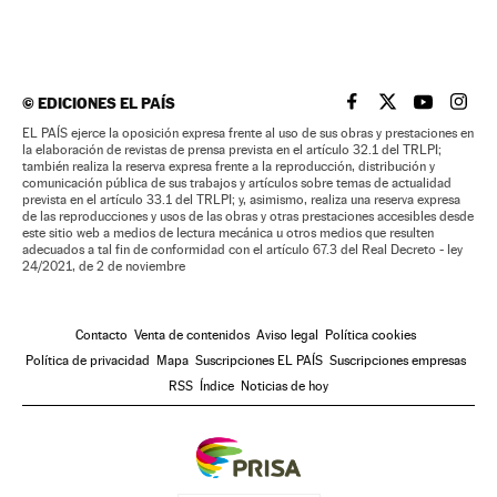
©
EDICIONES EL PAÍS
EL PAÍS BRASIL EN
EL PAÍS BRASI
EL PAÍS B
EL PA
EL PAÍS ejerce la oposición expresa frente al uso de sus obras y prestaciones en
la elaboración de revistas de prensa prevista en el artículo 32.1 del TRLPI;
también realiza la reserva expresa frente a la reproducción, distribución y
comunicación pública de sus trabajos y artículos sobre temas de actualidad
prevista en el artículo 33.1 del TRLPI; y, asimismo, realiza una reserva expresa
de las reproducciones y usos de las obras y otras prestaciones accesibles desde
este sitio web a medios de lectura mecánica u otros medios que resulten
adecuados a tal fin de conformidad con el artículo 67.3 del Real Decreto - ley
24/2021, de 2 de noviembre
Contacto
Venta de contenidos
Aviso legal
Política cookies
Política de privacidad
Mapa
Suscripciones EL PAÍS
Suscripciones empresas
RSS
Índice
Noticias de hoy