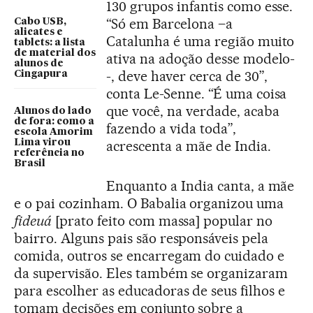
130 grupos infantis como esse.
“Só em Barcelona –a
Cabo USB,
alicates e
Catalunha é uma região muito
tablets: a lista
de material dos
ativa na adoção desse modelo-
alunos de
-, deve haver cerca de 30”,
Cingapura
conta Le-Senne. “É uma coisa
que você, na verdade, acaba
Alunos do lado
de fora: como a
fazendo a vida toda”,
escola Amorim
Lima virou
acrescenta a mãe de India.
referência no
Brasil
Enquanto a India canta, a mãe
e o pai cozinham. O Babalia organizou uma
fideuá
[prato feito com massa] popular no
bairro. Alguns pais são responsáveis pela
comida, outros se encarregam do cuidado e
da supervisão. Eles também se organizaram
para escolher as educadoras de seus filhos e
tomam decisões em conjunto sobre a