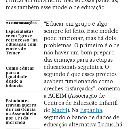
criticaram duramente não só essas palavras,
mas também esse modelo de educação.
“Educar em grupo é algo
MAIS INFORMAÇÕES
sempre foi feito. Este modelo
Especialistas
veem “grave
pode funcionar, mas há dois
retrocesso” na
problemas. O primeiro é o de
educação com
cortes de
não haver um bom preparo
Temer
das crianças para as etapas
educacionais seguintes. O
Como educar
segundo é que esses projetos
para a
igualdade
acabem funcionando como
desde a
infância
creches disfarçadas”, comenta
a ACEIM (Associação de
Estudantes
Centros de Educação Infantil
travam guerra
de
Madri
). Na
Espanha
,
de resistência
na Assembleia
segundo o banco de dados de
por CPI da
merenda
educação alternativa Ludus, há