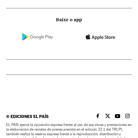
Baixe o app
©
EDICIONES EL PAÍS
EL PAÍS BRASIL EN
EL PAÍS BRASI
EL PAÍS B
EL PA
EL PAÍS ejerce la oposición expresa frente al uso de sus obras y prestaciones en
la elaboración de revistas de prensa prevista en el artículo 32.1 del TRLPI;
también realiza la reserva expresa frente a la reproducción, distribución y