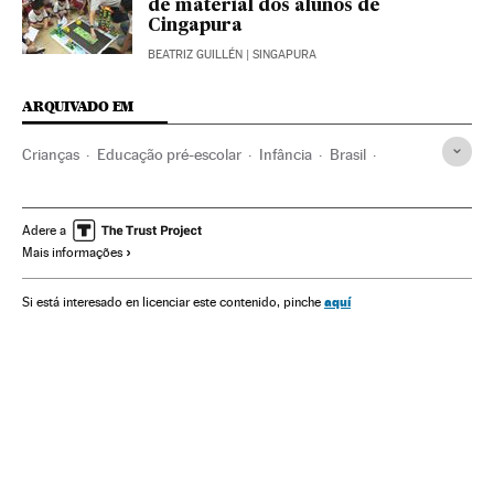
de material dos alunos de
Cingapura
BEATRIZ GUILLÉN
| SINGAPURA
ARQUIVADO EM
Crianças
Educação pré-escolar
Infância
Brasil
Sistema educativo
América do Sul
América Latina
Educação
América
Sociedade
Inovações na Educação
Adere a
Mais informações
aquí
Si está interesado en licenciar este contenido, pinche