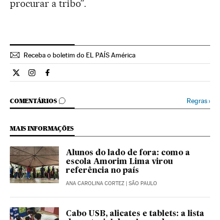
procurar a tribo”.
Receba o boletim do EL PAÍS América
Internacional El País Brasil en Twitter
Internacional El País Brasil en Instagram
Internacional El País Brasil en Facebook
COMENTÁRIOS
Regras
›
COMENTÁRIOS
MAIS INFORMAÇÕES
Alunos do lado de fora: como a
escola Amorim Lima virou
referência no país
ANA CAROLINA CORTEZ
| SÃO PAULO
Cabo USB, alicates e tablets: a lista