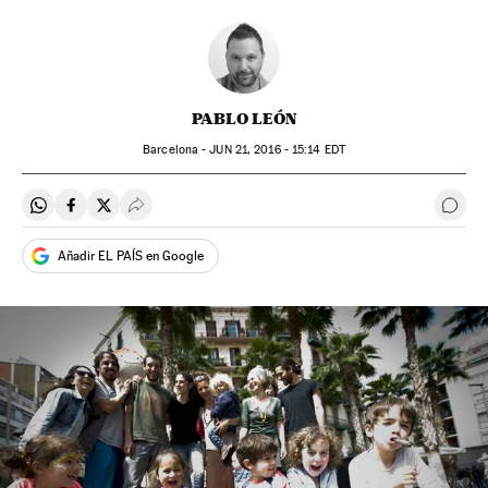
PABLO LEÓN
Barcelona -
JUN
21, 2016 - 15:14
EDT
Compartir en Whatsapp
Compartir en Facebook
Compartir en Twitter
Desplegar Redes Sociales
Come
Añadir EL PAÍS en Google