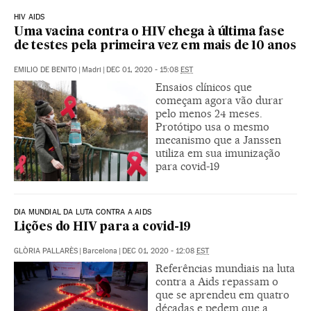
HIV AIDS
Uma vacina contra o HIV chega à última fase
de testes pela primeira vez em mais de 10 anos
EMILIO DE BENITO
|
Madri
|
DEC 01, 2020 - 15:08
EST
Ensaios clínicos que
começam agora vão durar
pelo menos 24 meses.
Protótipo usa o mesmo
mecanismo que a Janssen
utiliza em sua imunização
para covid-19
DIA MUNDIAL DA LUTA CONTRA A AIDS
Lições do HIV para a covid-19
GLÒRIA PALLARÈS
|
Barcelona
|
DEC 01, 2020 - 12:08
EST
Referências mundiais na luta
contra a Aids repassam o
que se aprendeu em quatro
décadas e pedem que a