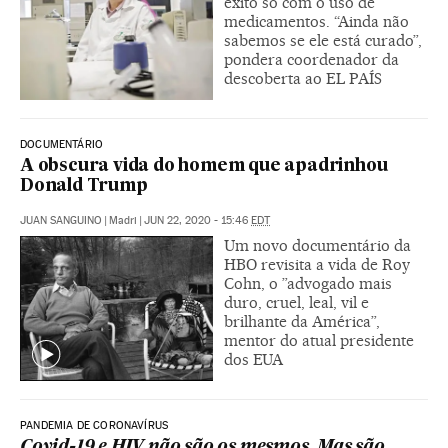
êxito só com o uso de
medicamentos. “Ainda não
sabemos se ele está curado”,
pondera coordenador da
descoberta ao EL PAÍS
DOCUMENTÁRIO
A obscura vida do homem que apadrinhou
Donald Trump
JUAN SANGUINO
|
Madri
|
JUN 22, 2020 - 15:46
EDT
Um novo documentário da
HBO revisita a vida de Roy
Cohn, o ”advogado mais
duro, cruel, leal, vil e
brilhante da América”,
mentor do atual presidente
dos EUA
PANDEMIA DE CORONAVÍRUS
Covid-19 e HIV não são os mesmos. Mas são