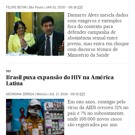
FELIPE BETIM
|
São Paulo
|
JAN 31, 2020 - 06:16
EST
Damares Alves mescla dados
com exageros e exemplos
fora do contexto para
defender campanha de
abstinência sexual entre
jovens, mas entra em choque
com discurso técnico de
Ministério da Saúde
HIV
Brasil puxa expansão do HIV na América
Latina
GEORGINA ZEREGA
|
México
|
JUL 17, 2019 - 08:15
EDT
Em oito anos, contágio pelo
vírus da AIDS cresceu 21% no
país e 7% no subcontinente,
onde 100.000 novos casos
são registrados por ano