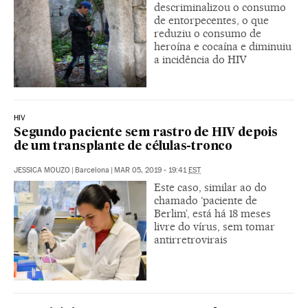
descriminalizou o consumo
de entorpecentes, o que
reduziu o consumo de
heroína e cocaína e diminuiu
a incidência do HIV
HIV
Segundo paciente sem rastro de HIV depois
de um transplante de células-tronco
JESSICA MOUZO
|
Barcelona
|
MAR 05, 2019 - 19:41
EST
Este caso, similar ao do
chamado ‘paciente de
Berlim’, está há 18 meses
livre do vírus, sem tomar
antirretrovirais