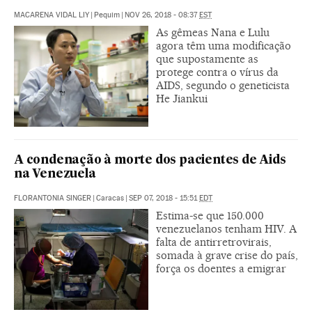
MACARENA VIDAL LIY
|
Pequim
|
NOV 26, 2018 - 08:37
EST
As gêmeas Nana e Lulu
agora têm uma modificação
que supostamente as
protege contra o vírus da
AIDS, segundo o geneticista
He Jiankui
A condenação à morte dos pacientes de Aids
na Venezuela
FLORANTONIA SINGER
|
Caracas
|
SEP 07, 2018 - 15:51
EDT
Estima-se que 150.000
venezuelanos tenham HIV. A
falta de antirretrovirais,
somada à grave crise do país,
força os doentes a emigrar