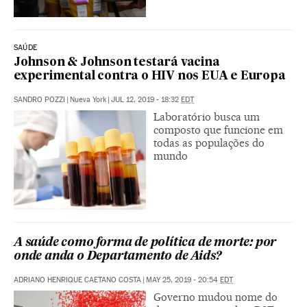
SAÚDE
Johnson & Johnson testará vacina
experimental contra o HIV nos EUA e Europa
SANDRO POZZI
|
Nueva York
|
JUL 12, 2019 - 18:32
EDT
Laboratório busca um
composto que funcione em
todas as populações do
mundo
A saúde como forma de política de morte: por
onde anda o Departamento de Aids?
ADRIANO HENRIQUE CAETANO COSTA
|
MAY 25, 2019 - 20:54
EDT
Governo mudou nome do