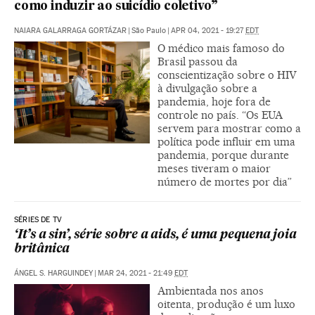
como induzir ao suicídio coletivo”
NAIARA GALARRAGA GORTÁZAR
|
São Paulo
|
APR 04, 2021 - 19:27
EDT
O médico mais famoso do
Brasil passou da
conscientização sobre o HIV
à divulgação sobre a
pandemia, hoje fora de
controle no país. “Os EUA
servem para mostrar como a
política pode influir em uma
pandemia, porque durante
meses tiveram o maior
número de mortes por dia”
SÉRIES DE TV
‘It’s a sin’, série sobre a aids, é uma pequena joia
britânica
ÁNGEL S. HARGUINDEY
|
MAR 24, 2021 - 21:49
EDT
Ambientada nos anos
oitenta, produção é um luxo