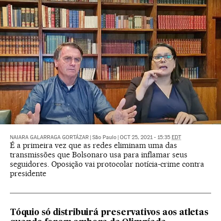
NAIARA GALARRAGA GORTÁZAR
|
São Paulo
|
OCT 25, 2021 - 15:35
EDT
É a primeira vez que as redes eliminam uma das
transmissões que Bolsonaro usa para inflamar seus
seguidores. Oposição vai protocolar notícia-crime contra
presidente
Tóquio só distribuirá preservativos aos atletas