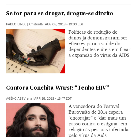
Se for para se drogar, drogue-se direito
PABLO LINDE
|
Amsterdã
|
AUG 08, 2018 - 19:03
EDT
Políticas de redução de
danos já demonstraram ser
eficazes para a saúde dos
dependentes e úteis em frear
a expansão do vírus da AIDS
Cantora Conchita Wurst: “Tenho HIV”
AGÊNCIAS
|
Viena
|
APR 16, 2018 - 13:47
EDT
A vencedora do Festival
Eurovisão de 2014 espera
“encorajar” e “dar mais um
passo contra o estigma” em
relação às pessoas infectadas
pelo vírus da Aids