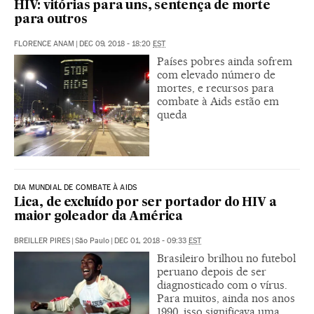
HIV: vitórias para uns, sentença de morte
para outros
FLORENCE ANAM
|
DEC 09, 2018 - 18:20
EST
Países pobres ainda sofrem
com elevado número de
mortes, e recursos para
combate à Aids estão em
queda
DIA MUNDIAL DE COMBATE À AIDS
Lica, de excluído por ser portador do HIV a
maior goleador da América
BREILLER PIRES
|
São Paulo
|
DEC 01, 2018 - 09:33
EST
Brasileiro brilhou no futebol
peruano depois de ser
diagnosticado com o vírus.
Para muitos, ainda nos anos
1990, isso significava uma