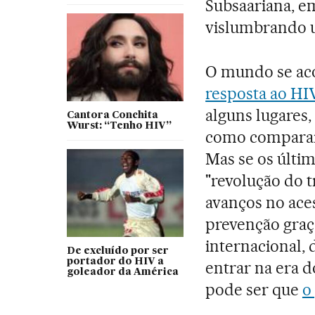
Subsaariana, em
vislumbrando u
O mundo se ac
resposta ao HI
alguns lugares,
Cantora Conchita
Wurst: “Tenho HIV”
como comparar 
Mas se os últi
"revolução do 
avanços no ace
prevenção graç
internacional,
De excluído por ser
portador do HIV a
entrar na era d
goleador da América
pode ser que
o