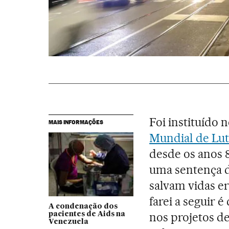
Foi instituído 
MAIS INFORMAÇÕES
Mundial de Lut
desde os anos 
uma sentença d
salvam vidas e
farei a seguir 
A condenação dos
nos projetos d
pacientes de Aids na
Venezuela