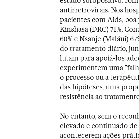
estado soropositivo, com
antirretrovirais. Nos ho
pacientes com Aids, boa 
Kinshasa (DRC) 71%, Con
60% e Nsanje (Maláui) 67%
do tratamento diário, j
lutam para apoiá-los ad
experimentem uma "falh
o processo ou a terapêuti
das hipóteses, uma propo
resistência ao tratamento
No entanto, sem o recon
elevado e continuado de
acontecerem ações prátic