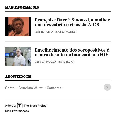
MAIS INFORMAÇÕES
Françoise Barré-Sinoussi, a mulher
que descobriu o vírus da AIDS
ISABEL RUBIO
/
ISABEL VALDÉS
Envelhecimento dos soropositivos é
o novo desafio da luta contra o HIV
JESSICA MOUZO
| BARCELONA
ARQUIVADO EM
Gente
Conchita Wurst
Cantores
Festival Eurovisión 2014
Festival Eurovision
Festivais música
HIV AIDS
Eventos musicais
Festivais
Adere a
Mais informações
Epidemia
Doenças infecciosas
ETS
Doenças