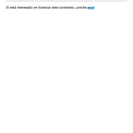
Música
Medicina
Eventos
Saúde
Sociedade
aquí
Si está interesado en licenciar este contenido, pinche
Festival Eurovisión 2018