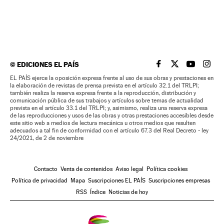
©
EDICIONES EL PAÍS
EL PAÍS BRASIL EN
EL PAÍS BRASI
EL PAÍS B
EL PA
EL PAÍS ejerce la oposición expresa frente al uso de sus obras y prestaciones en
la elaboración de revistas de prensa prevista en el artículo 32.1 del TRLPI;
también realiza la reserva expresa frente a la reproducción, distribución y
comunicación pública de sus trabajos y artículos sobre temas de actualidad
prevista en el artículo 33.1 del TRLPI; y, asimismo, realiza una reserva expresa
de las reproducciones y usos de las obras y otras prestaciones accesibles desde
este sitio web a medios de lectura mecánica u otros medios que resulten
adecuados a tal fin de conformidad con el artículo 67.3 del Real Decreto - ley
24/2021, de 2 de noviembre
Contacto
Venta de contenidos
Aviso legal
Política cookies
Política de privacidad
Mapa
Suscripciones EL PAÍS
Suscripciones empresas
RSS
Índice
Noticias de hoy