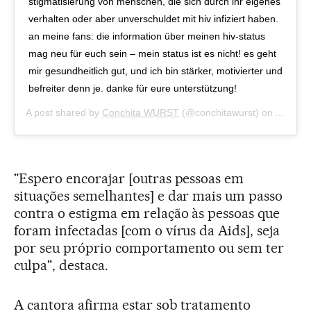
stigmatisierung von menschen, die sich durch ihr eigenes
verhalten oder aber unverschuldet mit hiv infiziert haben.
an meine fans: die information über meinen hiv-status
mag neu für euch sein – mein status ist es nicht! es geht
mir gesundheitlich gut, und ich bin stärker, motivierter und
befreiter denn je. danke für eure unterstützung!
A post shared by
Conchita WURST
(@conchitawurst) on
Apr 15,
"Espero encorajar [outras pessoas em
situações semelhantes] e dar mais um passo
contra o estigma em relação às pessoas que
foram infectadas [com o vírus da Aids], seja
por seu próprio comportamento ou sem ter
culpa", destaca.
A cantora afirma estar sob tratamento