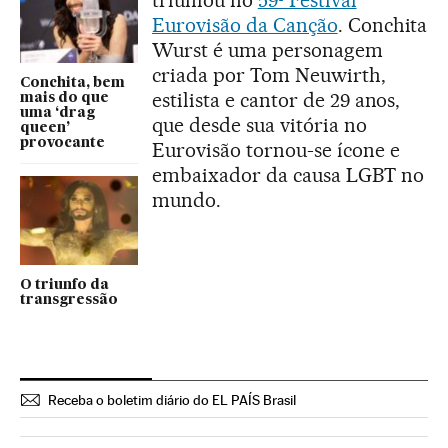
triunfou no
59º Festival
Eurovisão da Canção
. Conchita
Wurst é uma personagem
criada por Tom Neuwirth,
Conchita, bem
estilista e cantor de 29 anos,
mais do que
uma ‘drag
que desde sua vitória no
queen’
provocante
Eurovisão tornou-se ícone e
embaixador da causa LGBT no
mundo.
O triunfo da
transgressão
Receba o boletim diário do EL PAÍS Brasil