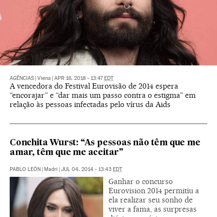
AGÊNCIAS
|
Viena
|
APR 16, 2018 - 13:47
EDT
A vencedora do Festival Eurovisão de 2014 espera
“encorajar” e “dar mais um passo contra o estigma” em
relação às pessoas infectadas pelo vírus da Aids
Conchita Wurst: “As pessoas não têm que me
amar, têm que me aceitar”
PABLO LEÓN
|
Madri
|
JUL 04, 2014 - 13:43
EDT
Ganhar o concurso
Eurovision 2014 permitiu a
ela realizar seu sonho de
viver a fama, as surpresas