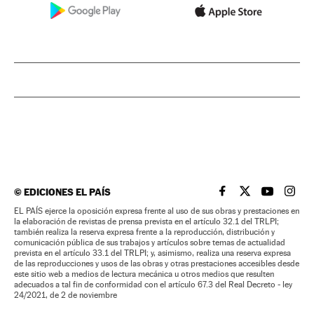
©
EDICIONES EL PAÍS
EL PAÍS BRASIL EN
EL PAÍS BRASI
EL PAÍS B
EL PA
EL PAÍS ejerce la oposición expresa frente al uso de sus obras y prestaciones en
la elaboración de revistas de prensa prevista en el artículo 32.1 del TRLPI;
también realiza la reserva expresa frente a la reproducción, distribución y
comunicación pública de sus trabajos y artículos sobre temas de actualidad
prevista en el artículo 33.1 del TRLPI; y, asimismo, realiza una reserva expresa
de las reproducciones y usos de las obras y otras prestaciones accesibles desde
este sitio web a medios de lectura mecánica u otros medios que resulten
adecuados a tal fin de conformidad con el artículo 67.3 del Real Decreto - ley
24/2021, de 2 de noviembre