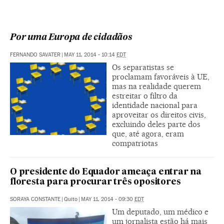
Por uma Europa de cidadãos
FERNANDO SAVATER
|
MAY 11, 2014 - 10:14
EDT
Os separatistas se
proclamam favoráveis à UE,
mas na realidade querem
estreitar o filtro da
identidade nacional para
aproveitar os direitos civis,
excluindo deles parte dos
que, até agora, eram
compatriotas
O presidente do Equador ameaça entrar na
floresta para procurar três opositores
SORAYA CONSTANTE
|
Quito
|
MAY 11, 2014 - 09:30
EDT
Um deputado, um médico e
um jornalista estão há mais