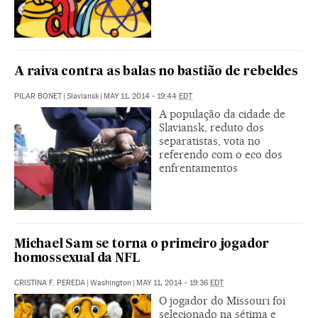
A raiva contra as balas no bastião de rebeldes
PILAR BONET
|
Slaviansk
|
MAY 11, 2014 - 19:44
EDT
A população da cidade de
Slaviansk, reduto dos
separatistas, vota no
referendo com o eco dos
enfrentamentos
Michael Sam se torna o primeiro jogador
homossexual da NFL
CRISTINA F. PEREDA
|
Washington
|
MAY 11, 2014 - 19:36
EDT
O jogador do Missouri foi
selecionado na sétima e