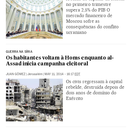
no primeiro trimestre
supera 2,5% do PIB O
mercado financeiro de
Moscou sofre as
consequências do conflito
ucraniano
GUERRA NA SÍRIA
Os habitantes voltam à Homs enquanto al-
Assad inicia campanha eleitoral
JUAN GÓMEZ
|
Jerusalém
|
MAY 11, 2014 - 16:17
EDT
Os civis regressam à capital
rebelde, destruída depois de
dois anos de domínio do
Exército