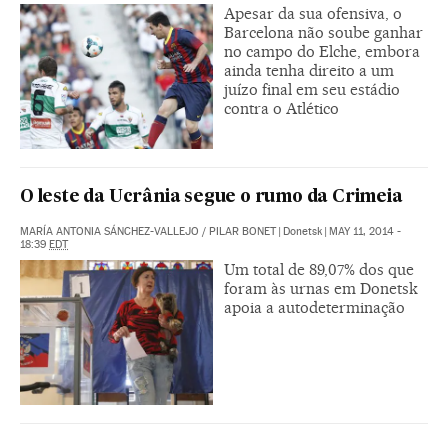
Apesar da sua ofensiva, o
Barcelona não soube ganhar
no campo do Elche, embora
ainda tenha direito a um
juízo final em seu estádio
contra o Atlético
O leste da Ucrânia segue o rumo da Crimeia
MARÍA ANTONIA SÁNCHEZ-VALLEJO
/
PILAR BONET
|
Donetsk
|
MAY 11, 2014 -
18:39
EDT
Um total de 89,07% dos que
foram às urnas em Donetsk
apoia a autodeterminação