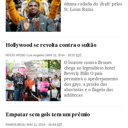
última rodada do ‘draft’ pelos
St. Louis Rams
Hollywood se revolta contra o sultão
ROCÍO AYUSO
|
Los Angeles
|
MAY 11, 2014 - 18:52
EDT
O boicote contra Brunei
chega ao legendário hotel
Beverly Hills O país
permitirá o apedrejamento
dos gays, a prisão das
abortistas e o flagelo das
adúlteras
Empatar sem gols tem um prêmio
RAMON BESA
|
MAY 11, 2014 - 18:48
EDT