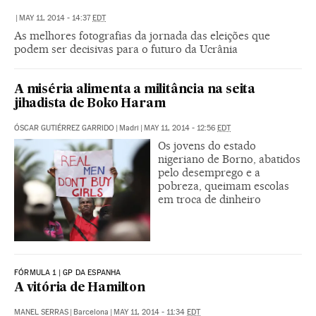
|
MAY 11, 2014 - 14:37
EDT
As melhores fotografias da jornada das eleições que
podem ser decisivas para o futuro da Ucrânia
A miséria alimenta a militância na seita
jihadista de Boko Haram
ÓSCAR GUTIÉRREZ GARRIDO
|
Madri
|
MAY 11, 2014 - 12:56
EDT
Os jovens do estado
nigeriano de Borno, abatidos
pelo desemprego e a
pobreza, queimam escolas
em troca de dinheiro
FÓRMULA 1 | GP DA ESPANHA
A vitória de Hamilton
MANEL SERRAS
|
Barcelona
|
MAY 11, 2014 - 11:34
EDT