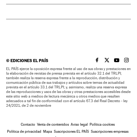
©
EDICIONES EL PAÍS
EL PAÍS BRASIL EN
EL PAÍS BRASI
EL PAÍS B
EL PA
EL PAÍS ejerce la oposición expresa frente al uso de sus obras y prestaciones en
la elaboración de revistas de prensa prevista en el artículo 32.1 del TRLPI;
también realiza la reserva expresa frente a la reproducción, distribución y
comunicación pública de sus trabajos y artículos sobre temas de actualidad
prevista en el artículo 33.1 del TRLPI; y, asimismo, realiza una reserva expresa
de las reproducciones y usos de las obras y otras prestaciones accesibles desde
este sitio web a medios de lectura mecánica u otros medios que resulten
adecuados a tal fin de conformidad con el artículo 67.3 del Real Decreto - ley
24/2021, de 2 de noviembre
Contacto
Venta de contenidos
Aviso legal
Política cookies
Política de privacidad
Mapa
Suscripciones EL PAÍS
Suscripciones empresas