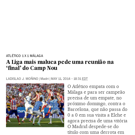
ATLÉTICO 1 X 1 MÁLAGA
A Liga mais maluca pede uma reunião na
‘final’ do Camp Nou
LADISLAO J. MOÑINO
|
Madri
|
MAY 11, 2014 - 18:31
EDT
O Atlético empata com o
Málaga e para ser campeão
precisa de um empate, no
próximo domingo, contra o
Barcelona, que não passa do
0 a 0 em sua visita a Elche e
agora precisa de uma vitória
O Madrid despede-se do
título com uma derrota em