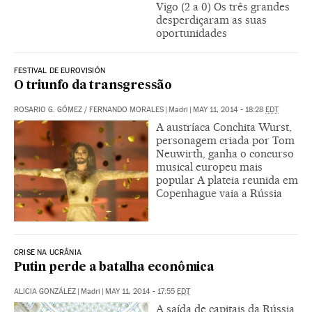
Vigo (2 a 0) Os três grandes
desperdiçaram as suas
oportunidades
FESTIVAL DE EUROVISIÓN
O triunfo da transgressão
ROSARIO G. GÓMEZ
/
FERNANDO MORALES
|
Madri
|
MAY 11, 2014 - 18:28
EDT
A austríaca Conchita Wurst,
personagem criada por Tom
Neuwirth, ganha o concurso
musical europeu mais
popular A plateia reunida em
Copenhague vaia a Rússia
CRISE NA UCRÂNIA
Putin perde a batalha econômica
ALICIA GONZÁLEZ
|
Madri
|
MAY 11, 2014 - 17:55
EDT
A saída de capitais da Rússia