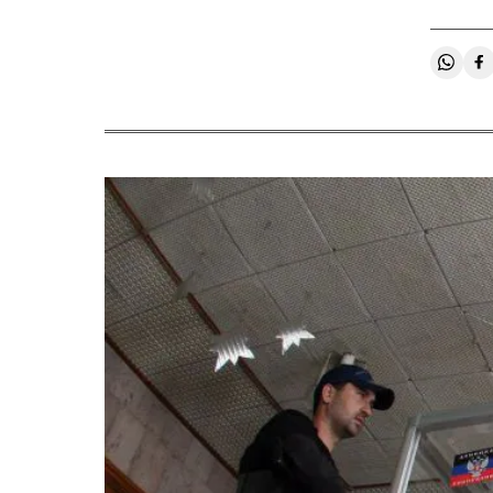
Compa
C