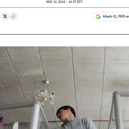
MAY
11, 2014 - 14:37
EDT
Añadir EL PAÍS e
rtir en Whatsapp
ompartir en Facebook
Compartir en Twitter
Desplegar Redes Sociales