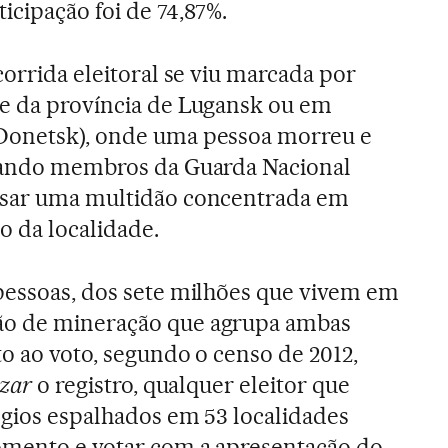
icipação foi de 74,87%.
corrida eleitoral se viu marcada por
te da província de Lugansk ou em
Donetsk), onde uma pessoa morreu e
quando membros da Guarda Nacional
rsar uma multidão concentrada em
io da localidade.
pessoas, dos sete milhões que vivem em
ão de mineração que agrupa ambas
to ao voto, segundo o censo de 2012,
izar
o registro, qualquer eleitor que
égios espalhados em 53 localidades
omento e votar com a apresentação do