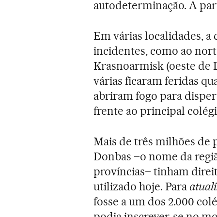
autodeterminação. A part
Em várias localidades, a 
incidentes, como ao nor
Krasnoarmisk (oeste de 
várias ficaram feridas 
abriram fogo para dispe
frente ao principal colég
Mais de três milhões de 
Donbas –o nome da regi
províncias– tinham direi
utilizado hoje. Para
atual
fosse a um dos 2.000 col
podia inscrever-se no m