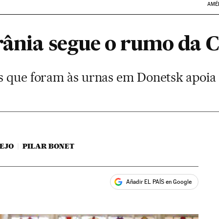
AMÉ
crânia segue o rumo da 
s que foram às urnas em Donetsk apoia
EJO
PILAR BONET
Añadir EL PAÍS en Google
ales