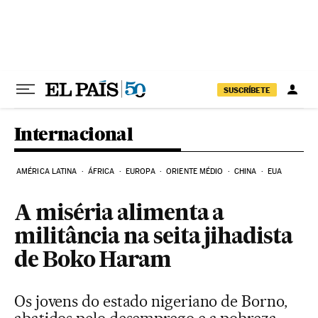
Pular para o conteúdo
SUSCRÍBETE
Internacional
AMÉRICA LATINA
ÁFRICA
EUROPA
ORIENTE MÉDIO
CHINA
EUA
A miséria alimenta a
militância na seita jihadista
de Boko Haram
Os jovens do estado nigeriano de Borno,