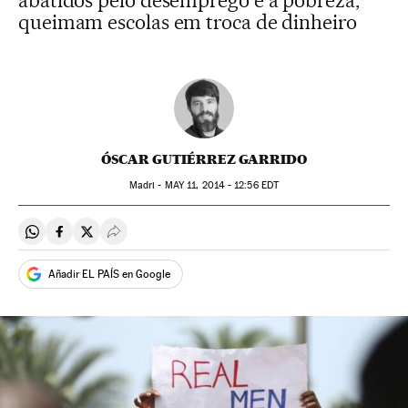
abatidos pelo desemprego e a pobreza,
queimam escolas em troca de dinheiro
ÓSCAR GUTIÉRREZ GARRIDO
Madri -
MAY
11, 2014 - 12:56
EDT
Compartir en Whatsapp
Compartir en Facebook
Compartir en Twitter
Desplegar Redes Sociales
Añadir EL PAÍS en Google