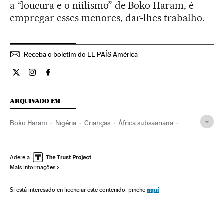
a “loucura e o niilismo” de Boko Haram, é
empregar esses menores, dar-lhes trabalho.
Receba o boletim do EL PAÍS América
Internacional El País Brasil en Twitter
Internacional El País Brasil en Instagram
Internacional El País Brasil en Facebook
ARQUIVADO EM
Boko Haram
Nigéria
Crianças
África subsaariana
África Ocidental
terrorismo islâmico
Violência
Infância
África
Grupos terroristas
Problemas sociais
Adere a
Mais informações
Terrorismo
Acontecimentos
Sociedade
aquí
Si está interesado en licenciar este contenido, pinche