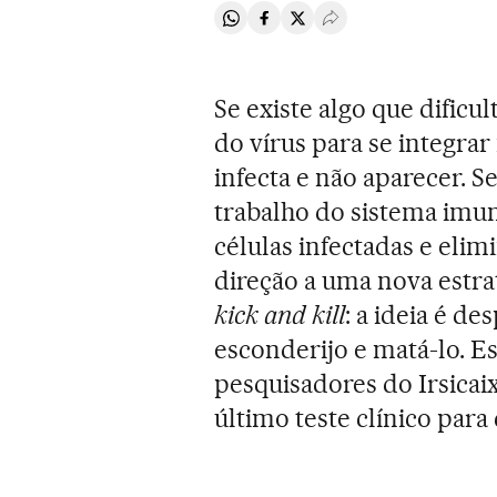
Compartir en Whatsapp
Compartir en Facebook
Compartir en Twitter
Desplegar Redes Soci
Se existe algo que dificu
do vírus para se integrar
infecta e não aparecer. S
trabalho do sistema imun
células infectadas e elim
direção a uma nova estr
kick and kill
: a ideia é de
esconderijo e matá-lo. Ess
pesquisadores do Irsicai
último teste clínico par