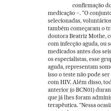
confirmação do
medicação –. “O conjunt
selecionadas, voluntári
também começaram o tra
doutora Beatriz Mothe, c
com infecção aguda, ou s
medicados antes dos sei
os especialistas, esse gr
aguda, representam some
isso o teste não pode se
com HIV. Além disso, to
anterior (o BCN01) dura
que já lhes foram admin
terapêutica. “Nessa ocas