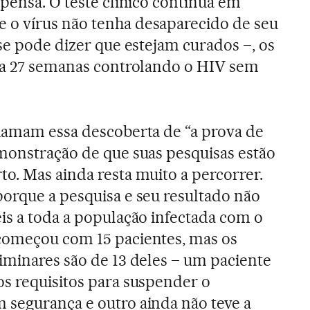
spensa. O teste clínico continua em
o vírus não tenha desaparecido de seu
se pode dizer que estejam curados –, os
o a 27 semanas controlando o HIV sem
chamam essa descoberta de “a prova de
emonstração de que suas pesquisas estão
o. Mas ainda resta muito a percorrer.
porque a pesquisa e seu resultado não
is a toda a população infectada com o
começou com 15 pacientes, mas os
iminares são de 13 deles – um paciente
os requisitos para suspender o
 segurança e outro ainda não teve a