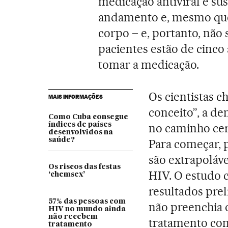
medicação antiviral é su
andamento e, mesmo que 
corpo – e, portanto, não 
pacientes estão de cinc
tomar a medicação.
Os cientistas 
MAIS INFORMAÇÕES
conceito”, a d
Como Cuba consegue
índices de países
no caminho cert
desenvolvidos na
saúde?
Para começar, 
são extrapoláve
Os riscos das festas
HIV. O estudo 
‘chemsex’
resultados prel
57% das pessoas com
não preenchia 
HIV no mundo ainda
não recebem
tratamento com
tratamento