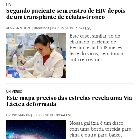
HIV
Segundo paciente sem rastro de HIV depois
de um transplante de células-tronco
JESSICA MOUZO
|
Barcelona
|
MAR 05, 2019 - 19:41
EST
Este caso, similar ao do
chamado ‘paciente de
Berlim’, está há 18 meses
livre do vírus, sem tomar
antirretrovirais
UNIVERSO
Este mapa preciso das estrelas revela uma Via
Láctea deformada
BRUNO MARTÍN
|
FEB 06, 2019 - 09:44
EST
Nossa galáxia é um disco
com uma borda torcida para
cima e outra para baixo,