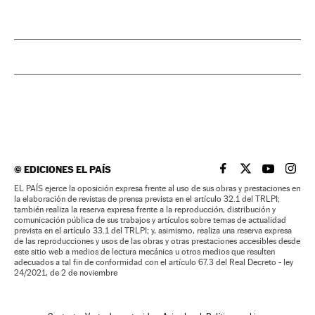
©
EDICIONES EL PAÍS
EL PAÍS BRASIL EN
EL PAÍS BRASI
EL PAÍS B
EL PA
EL PAÍS ejerce la oposición expresa frente al uso de sus obras y prestaciones en
la elaboración de revistas de prensa prevista en el artículo 32.1 del TRLPI;
también realiza la reserva expresa frente a la reproducción, distribución y
comunicación pública de sus trabajos y artículos sobre temas de actualidad
prevista en el artículo 33.1 del TRLPI; y, asimismo, realiza una reserva expresa
de las reproducciones y usos de las obras y otras prestaciones accesibles desde
este sitio web a medios de lectura mecánica u otros medios que resulten
adecuados a tal fin de conformidad con el artículo 67.3 del Real Decreto - ley
24/2021, de 2 de noviembre