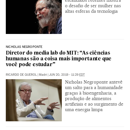
escândalos recentes mostra
o desafio de ser mulher nas
altas esferas da tecnologia
NICHOLAS NEGROPONTE
Diretor do media lab do MIT: “As ciências
humanas são a coisa mais importante que
você pode estudar”
RICARDO DE QUEROL
|
Madri
|
JUN 20, 2019 - 11:29
EDT
Nicholas Negroponte antevê
um salto para a humanidade
graças à bioengenharia, a
produção de alimentos
artificiais e ao surgimento de
uma energia limpa