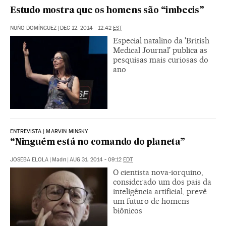
Estudo mostra que os homens são “imbecis”
NUÑO DOMÍNGUEZ
|
DEC 12, 2014 - 12:42
EST
Especial natalino da 'British
Medical Journal' publica as
pesquisas mais curiosas do
ano
ENTREVISTA | MARVIN MINSKY
“Ninguém está no comando do planeta”
JOSEBA ELOLA
|
Madri
|
AUG 31, 2014 - 09:12
EDT
O cientista nova-iorquino,
considerado um dos pais da
inteligência artificial, prevê
um futuro de homens
biônicos