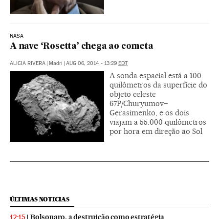
NASA
A nave ‘Rosetta’ chega ao cometa
ALICIA RIVERA
|
Madri
|
AUG 06, 2014 - 13:29
EDT
A sonda espacial está a 100
quilômetros da superfície do
objeto celeste
67P/Churyumov–
Gerasimenko, e os dois
viajam a 55.000 quilômetros
por hora em direção ao Sol
ÚLTIMAS NOTICIAS
Bolsonaro, a destruição como estratégia
12:15