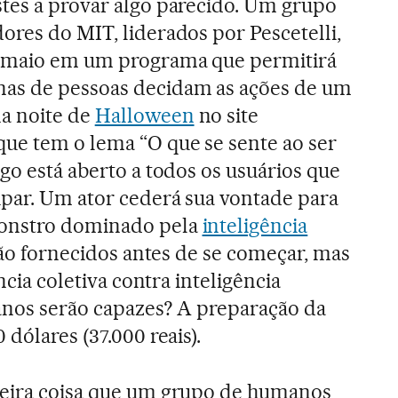
stes a provar algo parecido. Um grupo
ores do MIT, liderados por Pescetelli,
e maio em um programa que permitirá
as de pessoas decidam as ações de um
a noite de
Halloween
no site
que tem o lema “O que se sente ao ser
ogo está aberto a todos os usuários que
ipar. Um ator cederá sua vontade para
onstro dominado pela
inteligência
rão fornecidos antes de se começar, mas
ência coletiva contra inteligência
manos serão capazes? A preparação da
 dólares (37.000 reais).
meira coisa que um grupo de humanos