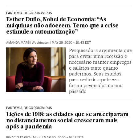
PANDEMIA DE CORONAVÍRUS
Esther Duflo, Nobel de Economia: “As
máquinas não adoecem. Temo que a crise
estimule a automatização”
AMANDA MARS
|
Washington
|
MAY 29, 2020 - 10:43
EDT
Pesquisadora argumenta que
para evitar uma recessão é
necessário manter empregos
e salários tanto quanto
pudermos. Seus estudos
para reduzir a pobreza
foram premiados no ano
passado
PANDEMIA DE CORONAVÍRUS
Lições de 1918: as cidades que se anteciparam
no distanciamento social cresceram mais
após a pandemia
IGNACIO FARIZA
|
Madri
|
MAR 30, 2020 - 16:18
EDT