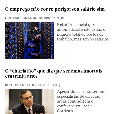
O emprego não corre perigo; seu salário sim
LUIS DONCEL
|
Madri
|
MAR 31, 2018 - 19:59
EDT
Relatório conclui que a
automatização não reduz o
número total de postos de
trabalho, mas sim os salários
O “charlatão” que diz que seremos imortais
em trinta anos
DANIEL MEDIAVILLA
|
DEC 04, 2017 - 14:30
EST
Apesar do discurso sedutor,
especialistas de diversas
áreas contradizem o
conferencista José L.
Cordeiro