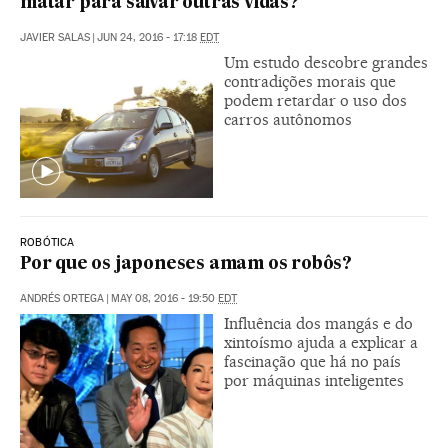
matar para salvar outras vidas?
JAVIER SALAS
|
JUN 24, 2016 - 17:18
EDT
Um estudo descobre grandes
contradições morais que
podem retardar o uso dos
carros autônomos
ROBÓTICA
Por que os japoneses amam os robôs?
ANDRÉS ORTEGA
|
MAY 08, 2016 - 19:50
EDT
Influência dos mangás e do
xintoísmo ajuda a explicar a
fascinação que há no país
por máquinas inteligentes