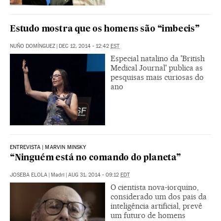
Estudo mostra que os homens são “imbecis”
NUÑO DOMÍNGUEZ
|
DEC 12, 2014 - 12:42
EST
Especial natalino da 'British
Medical Journal' publica as
pesquisas mais curiosas do
ano
ENTREVISTA | MARVIN MINSKY
“Ninguém está no comando do planeta”
JOSEBA ELOLA
|
Madri
|
AUG 31, 2014 - 09:12
EDT
O cientista nova-iorquino,
considerado um dos pais da
inteligência artificial, prevê
um futuro de homens