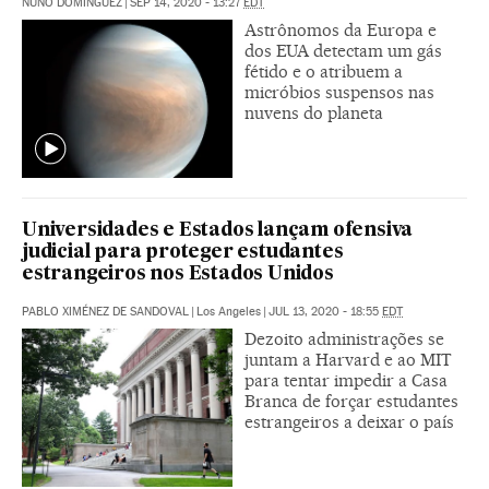
NUÑO DOMÍNGUEZ
|
SEP 14, 2020 - 13:27
EDT
Astrônomos da Europa e
dos EUA detectam um gás
fétido e o atribuem a
micróbios suspensos nas
nuvens do planeta
Universidades e Estados lançam ofensiva
judicial para proteger estudantes
estrangeiros nos Estados Unidos
PABLO XIMÉNEZ DE SANDOVAL
|
Los Angeles
|
JUL 13, 2020 - 18:55
EDT
Dezoito administrações se
juntam a Harvard e ao MIT
para tentar impedir a Casa
Branca de forçar estudantes
estrangeiros a deixar o país