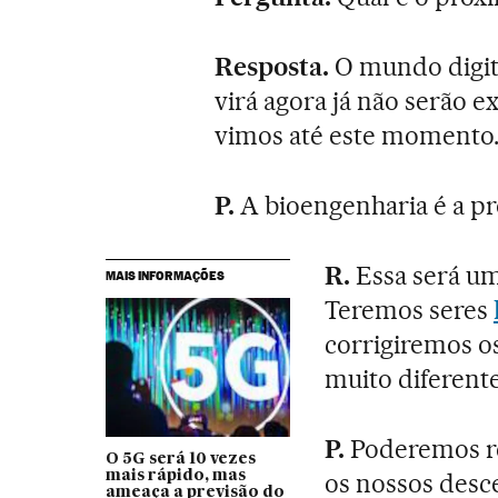
Resposta.
O mundo digita
virá agora já não serão 
vimos até este momento
P.
A bioengenharia é a p
R.
Essa será um
MAIS INFORMAÇÕES
Teremos seres
corrigiremos os
muito diferente
P.
Poderemos re
O 5G será 10 vezes
mais rápido, mas
os nossos desc
ameaça a previsão do