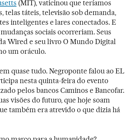
setts
(MIT), vaticinou que teríamos
 telas táteis, televisão sob demanda,
tes inteligentes e lares conectados. E
mudanças sociais ocorreriam. Seus
 da Wired e seu livro O Mundo Digital
mo um oráculo.
 em quase tudo. Negroponte falou ao EL
icipa nesta quinta-feira do evento
izado pelos bancos Caminos e Bancofar.
uas visões do futuro, que hoje soam
que também era atrevido o que dizia há
imo marco para a humanidade?