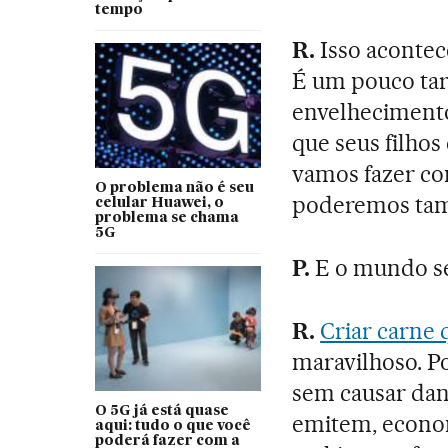
tempo
R.
Isso acontec
É um pouco tar
envelhecimento 
que seus filhos
vamos fazer co
O problema não é seu
poderemos tamb
celular Huawei, o
problema se chama
5G
P.
E o mundo se
R.
Criar carne 
maravilhoso. Po
sem causar dan
O 5G já está quase
emitem, econo
aqui: tudo o que você
poderá fazer com a