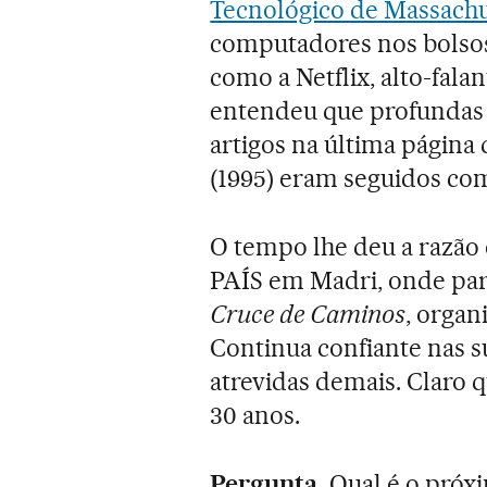
Tecnológico de Massachu
computadores nos bolsos,
como a Netflix, alto-falan
entendeu que profundas 
artigos na última página
(1995) eram seguidos co
O tempo lhe deu a razão
PAÍS em Madri, onde part
Cruce de Caminos
, organ
Continua confiante nas s
atrevidas demais. Claro 
30 anos.
Pergunta.
Qual é o próx