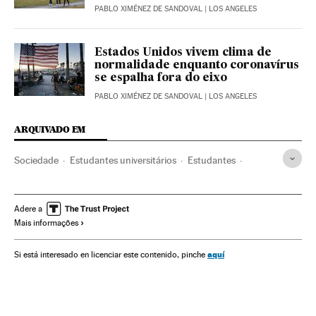
PABLO XIMÉNEZ DE SANDOVAL
| LOS ANGELES
Estados Unidos vivem clima de
normalidade enquanto coronavírus
se espalha fora do eixo
PABLO XIMÉNEZ DE SANDOVAL
| LOS ANGELES
ARQUIVADO EM
Sociedade
Estudantes universitários
Estudantes
Vistos
Califórnia
Estados Unidos
MIT
Universidade
Donald Trump
Crisis económica coronavirus covid-19
Adere a
Mais informações
Educação
Educação a distância
aquí
Si está interesado en licenciar este contenido, pinche