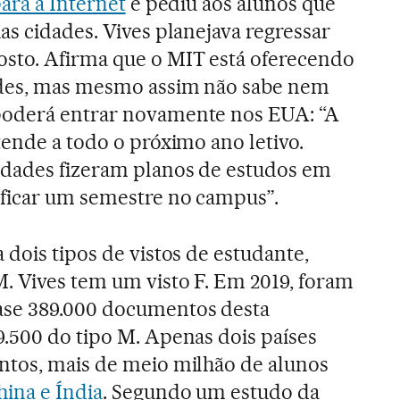
para a Internet
e pediu aos alunos que
as cidades. Vives planejava regressar
sto. Afirma que o MIT está oferecendo
ades, mas mesmo assim não sabe nem
poderá entrar novamente nos EUA: “A
tende a todo o próximo ano letivo.
idades fizeram planos de estudos em
 ficar um semestre no campus”.
 dois tipos de vistos de estudante,
. Vives tem um visto F. Em 2019, foram
ase 389.000 documentos desta
9.500 do tipo M. Apenas dois países
ntos, mais de meio milhão de alunos
hina e Índia
. Segundo um estudo da