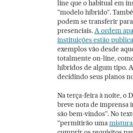
line que o habitual em i
“modelo híbrido”. També
podem se transferir para
presenciais.
A ordem apa
instituições estão publi
exemplos vão desde aque
totalmente on-line, como
híbridos de algum tipo. 
decidindo seus planos no
Na terça-feira à noite, 
breve nota de imprensa i
são bem-vindos”. No text
“permitirão uma
mistura
cumprir os requisitos pa