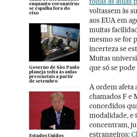
todas as aulas 
enquanto coronavírus
se espalha fora do
voltassem às su
eixo
aos EUA em ago
muitas facilid
mesmo se for 
incerteza se es
Muitas univers
que só se pode
Governo de São Paulo
planeja volta às aulas
presenciais a partir
de setembro
A ordem afeta a
chamados F e M
concedidos qu
modalidade, e 
concentram, ju
estrangeiros:
C
Estados Unidos