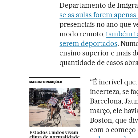
Departamento de Imigraçã
se as aulas forem apenas
presenciais no ano que
modo remoto,
também te
serem deportados
. Numa
ensino superior e mais d
quantidade de casos abrang
“É incrível que,
MAIS INFORMAÇÕES
incerteza, se fa
Barcelona, Jau
março, ele hav
Boston, que di
com o começo 
Estados Unidos vivem
clima de normalidade