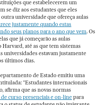
nstituições que estabelecerem um
m se diz aos estudantes que eles
 outra universidade que ofereça aulas
rece justamente quando estas
cando seus planos para o ano que vem
. Os
las que já começarão as aulas
 Harvard, até as que tem sistemas
As universidades estavam justamente
s últimos dias.
o Departamento de Estado emitiu uma
ntitulada: “Estudantes internacionais
o, afirma que as novas normas
 de curso presenciais e on-line
para
ra o status de estudante não imigrante