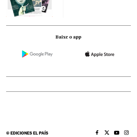
Baixe o app
©
EDICIONES EL PAÍS
EL PAÍS BRASIL EN
EL PAÍS BRASI
EL PAÍS B
EL PA