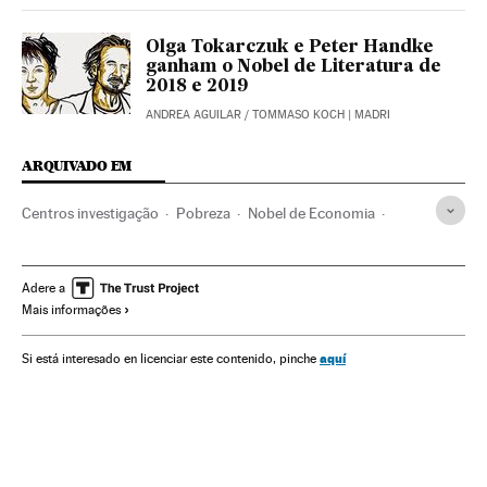
Olga Tokarczuk e Peter Handke
ganham o Nobel de Literatura de
2018 e 2019
ANDREA AGUILAR
/
TOMMASO KOCH
| MADRI
ARQUIVADO EM
Centros investigação
Pobreza
Nobel de Economia
Esther Duflo
Michael Kremer
Abhijit Banerjee
Prêmios ciência
MIT
Prêmios Nobel
Adere a
Mais informações
Institutos investigação
Prêmios
Investigação científica
Eventos
Economia
Problemas sociais
Sociedade
aquí
Si está interesado en licenciar este contenido, pinche
Ciência