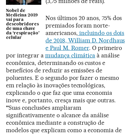
(3,75 milhões de reais).
Nobel de
Medicina 2019
Nos últimos 20 anos, 75% dos
vai para
premiados foram norte-
descobridores
de uma chave
americanos,
incluindo os dois
da ‘respiração’
celular
de 2018, William D. Nordhaus
e Paul M. Romer
. O primeiro
por integrar a
mudança climática
à análise
econômica, determinando os custos e
benefícios de reduzir as emissões de
poluentes. E o segundo por fazer o mesmo
em relação às inovações tecnológicas,
explicando o que faz que uma economia
inove e, portanto, cresça mais que outras.
“
Suas conclusões ampliaram
significativamente o alcance da análise
econômica mediante a construção de
modelos que explicam como a economia de