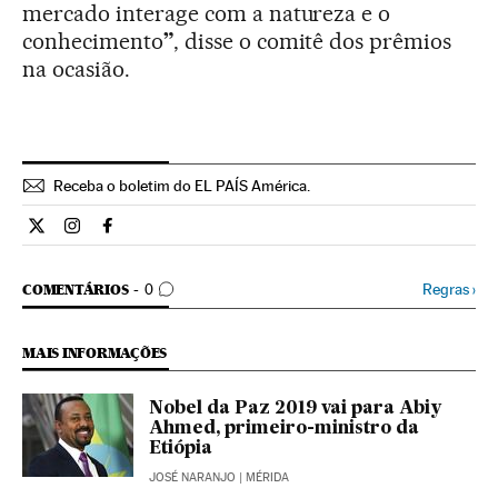
mercado interage com a natureza e o
conhecimento
”
, disse o comitê dos prêmios
na ocasião.
Receba o boletim do EL PAÍS América.
Economia El País Brasil en Twitter
Economia El País Brasil en Instagram
Economia El País Brasil en Facebook
COMENTÁRIOS
Regras
›
COMENTÁRIOS
0
MAIS INFORMAÇÕES
Nobel da Paz 2019 vai para Abiy
Ahmed, primeiro-ministro da
Etiópia
JOSÉ NARANJO
| MÉRIDA