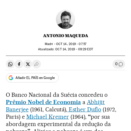
ANTONIO MAQUEDA
Madri -
OCT
14, 2019 - 07:57
atualizado:
OCT
14, 2019 - 09:29
EDT
0
Compartir en Whatsapp
Compartir en Facebook
Compartir en Twitter
Desplegar Redes Sociales
Comen
Añadir EL PAÍS en Google
O Banco Nacional da Suécia concedeu o
Prêmio Nobel de Economia
a
Abhijit
Banerjee
(1961, Calcutá),
Esther Duflo
(1972,
Paris) e
Michael Kremer
(1964),
“
por sua
abordagem experimental da redução da