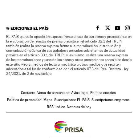
©
EDICIONES EL PAÍS
EL PAÍS BRASIL EN
EL PAÍS BRASI
EL PAÍS B
EL PA
EL PAÍS ejerce la oposición expresa frente al uso de sus obras y prestaciones en
la elaboración de revistas de prensa prevista en el artículo 32.1 del TRLPI;
también realiza la reserva expresa frente a la reproducción, distribución y
comunicación pública de sus trabajos y artículos sobre temas de actualidad
prevista en el artículo 33.1 del TRLPI; y, asimismo, realiza una reserva expresa
de las reproducciones y usos de las obras y otras prestaciones accesibles desde
este sitio web a medios de lectura mecánica u otros medios que resulten
adecuados a tal fin de conformidad con el artículo 67.3 del Real Decreto - ley
24/2021, de 2 de noviembre
Contacto
Venta de contenidos
Aviso legal
Política cookies
Política de privacidad
Mapa
Suscripciones EL PAÍS
Suscripciones empresas
RSS
Índice
Noticias de hoy