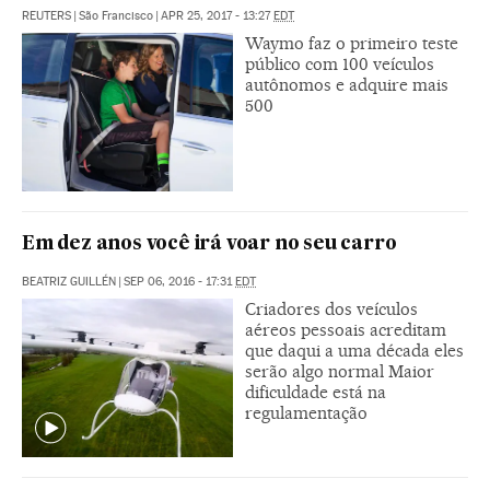
REUTERS
|
São Francisco
|
APR 25, 2017 - 13:27
EDT
Waymo faz o primeiro teste
público com 100 veículos
autônomos e adquire mais
500
Em dez anos você irá voar no seu carro
BEATRIZ GUILLÉN
|
SEP 06, 2016 - 17:31
EDT
Criadores dos veículos
aéreos pessoais acreditam
que daqui a uma década eles
serão algo normal Maior
dificuldade está na
regulamentação