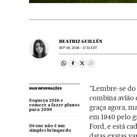
BEATRIZ GUILLÉN
SEP
06, 2016 - 17:31
EDT
Compartir en Whatsapp
Compartir en Facebook
Compartir en Twitter
Desplegar Redes Soci
“Lembre-se do 
MAIS INFORMAÇÕES
combina avião e
Esqueça 2016 e
comece a fazer planos
graça agora, mas
para 2099
em 1940 pelo g
Ford, e está ca
Drone não é um
simples brinquedo
datas exatas va