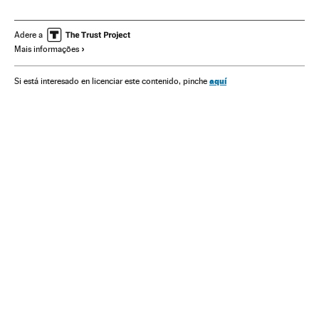
Mortes
Carros
Vítimas
Veículos
Fabricantes automóveis
Automobilismo
Indústria
Adere a
Mais informações
Economia
Elon Musk
aquí
Si está interesado en licenciar este contenido, pinche