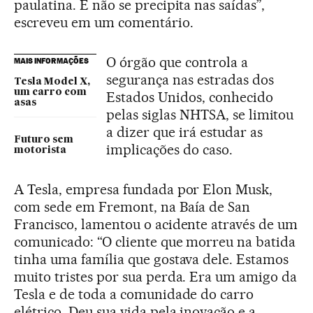
paulatina. E não se precipita nas saídas”,
escreveu em um comentário.
O órgão que controla a
MAIS INFORMAÇÕES
segurança nas estradas dos
Tesla Model X,
um carro com
Estados Unidos, conhecido
asas
pelas siglas NHTSA, se limitou
a dizer que irá estudar as
Futuro sem
implicações do caso.
motorista
A Tesla, empresa fundada por Elon Musk,
com sede em Fremont, na Baía de San
Francisco, lamentou o acidente através de um
comunicado: “O cliente que morreu na batida
tinha uma família que gostava dele. Estamos
muito tristes por sua perda. Era um amigo da
Tesla e de toda a comunidade do carro
elétrico. Deu sua vida pela inovação e a