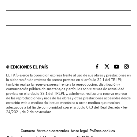
©
EDICIONES EL PAÍS
EL PAÍS BRASIL EN
EL PAÍS BRASI
EL PAÍS B
EL PA
EL PAÍS ejerce la oposición expresa frente al uso de sus obras y prestaciones en
la elaboración de revistas de prensa prevista en el artículo 32.1 del TRLPI;
también realiza la reserva expresa frente a la reproducción, distribución y
comunicación pública de sus trabajos y artículos sobre temas de actualidad
prevista en el artículo 33.1 del TRLPI; y, asimismo, realiza una reserva expresa
de las reproducciones y usos de las obras y otras prestaciones accesibles desde
este sitio web a medios de lectura mecánica u otros medios que resulten
adecuados a tal fin de conformidad con el artículo 67.3 del Real Decreto - ley
24/2021, de 2 de noviembre
Contacto
Venta de contenidos
Aviso legal
Política cookies