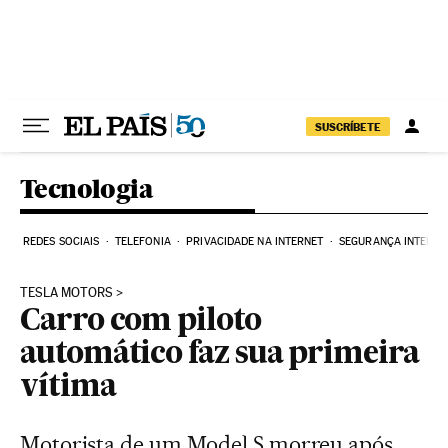
Pular para o conteúdo
SUSCRÍBETE
Tecnologia
REDES SOCIAIS
TELEFONIA
PRIVACIDADE NA INTERNET
SEGURANÇA INTERNE
TESLA MOTORS
Carro com piloto
automático faz sua primeira
vítima
Motorista de um Model S morreu após