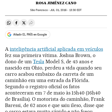
ROSA JIMÉNEZ CANO
São Francisco -
JUL
01, 2016 - 13:30
EDT
Compartir en Whatsapp
Compartir en Facebook
Compartir en Twitter
Desplegar Redes Sociales
Añadir EL PAÍS en Google
A
inteligência artificial aplicada em veículos
fez sua primeira vítima. Joshua Brown, o
dono de um
Tesla
Model S, de 45 anos e
nascido em Ohio, perdeu a vida quando seu
carro acabou embaixo da carreta de um
caminhão em uma estrada da Flórida.
Segundo o registro oficial os fatos
aconteceram em 7 de maio às 15h40 (16h40
de Brasília). O motorista do caminhão, Frank
Baressi, de 62 anos e que saiu ileso, disse que
o carro estava muito rápido e não freou.