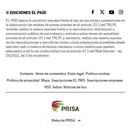
©
EDICIONES EL PAÍS
EL PAÍS BRASIL EN
EL PAÍS BRASI
EL PAÍS B
EL PA
EL PAÍS ejerce la oposición expresa frente al uso de sus obras y prestaciones en
la elaboración de revistas de prensa prevista en el artículo 32.1 del TRLPI;
también realiza la reserva expresa frente a la reproducción, distribución y
comunicación pública de sus trabajos y artículos sobre temas de actualidad
prevista en el artículo 33.1 del TRLPI; y, asimismo, realiza una reserva expresa
de las reproducciones y usos de las obras y otras prestaciones accesibles desde
este sitio web a medios de lectura mecánica u otros medios que resulten
adecuados a tal fin de conformidad con el artículo 67.3 del Real Decreto - ley
24/2021, de 2 de noviembre
Contacto
Venta de contenidos
Aviso legal
Política cookies
Política de privacidad
Mapa
Suscripciones EL PAÍS
Suscripciones empresas
RSS
Índice
Noticias de hoy
Webs de PRISA