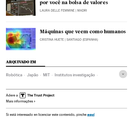
por você na bolsa de valores
LAURA DELLE FEMMINE
| MADRI
Máquinas que veem como humanos
CRISTINA HUETE
| SANTIAGO (ESPANHA)
ARQUIVADO EM
Robótica
Japão
MIT
Institutos investigação
Centros investigação
Ásia oriental
Investigação científica
Ásia
Informática
Tecnologia
Adere a
Mais informações
Indústria
Ciência
aquí
Si está interesado en licenciar este contenido, pinche