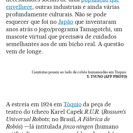
envelhece
, outras industriais e ainda várias
profundamente culturais. Não se pode
esquecer que foi no
Japão
que inventaram
anos atrás o jogo/programa Tamagotchi, um
mascote virtual que precisava de cuidados
semelhantes aos de um bicho real. A questão
vem de longe.
Cientistas posam ao lado de robôs humanoides em Tóquio.
Y. TSUNO (AFP PHOTO)
A estreia em 1924 em
Tóquio
da peça de
teatro do tcheco Karel Capek
R.U.R.
(
Rossum’s
Universal Robots
; no Brasil,
A Fábrica de
Robôs
) —lá intitulada
jinzo ningen
(humano