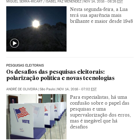
MIQUEL SERRA-RICART / ISABEL PAZ MENÉNDEZ
|
NOV 14, 2016 - 08:26
EST
Nesta segunda-feira, a Lua
terá sua aparência mais
brilhante e maior desde 1948
PESQUISAS ELEITORAIS
Os desafios das pesquisas eleitorais:
polarização política e novas tecnologias
ANDRÉ DE OLIVEIRA
|
São Paulo
|
NOV 14, 2016 - 07:02
EST
Para especialistas, há uma
confusão sobre o papel das
pesquisas e uma
supervalorização dos erros,
mas é inegável que há
desafios