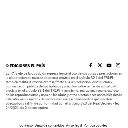
©
EDICIONES EL PAÍS
EL PAÍS BRASIL EN
EL PAÍS BRASI
EL PAÍS B
EL PA
EL PAÍS ejerce la oposición expresa frente al uso de sus obras y prestaciones en
la elaboración de revistas de prensa prevista en el artículo 32.1 del TRLPI;
también realiza la reserva expresa frente a la reproducción, distribución y
comunicación pública de sus trabajos y artículos sobre temas de actualidad
prevista en el artículo 33.1 del TRLPI; y, asimismo, realiza una reserva expresa
de las reproducciones y usos de las obras y otras prestaciones accesibles desde
este sitio web a medios de lectura mecánica u otros medios que resulten
adecuados a tal fin de conformidad con el artículo 67.3 del Real Decreto - ley
24/2021, de 2 de noviembre
Contacto
Venta de contenidos
Aviso legal
Política cookies