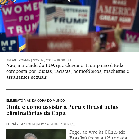
ANDREI ROMAN
|
NOV 14, 2016 - 18:09
EST
Não, a metade do EUA que elegeu o Trump não é toda
composta por idiotas, racistas, homofóbicos, machistas e
assaltantes sexuais
ELIMINATÓRIAS DA COPA DO MUNDO
Onde e como assistir a Peru x Brasil pelas
eliminatórias da Copa
EL PAÍS
|
São Paulo
|
NOV 14, 2016 - 18:02
EST
Jogo, ao vivo às 00h15 (de
Brasília) fecha a 12ª rodada