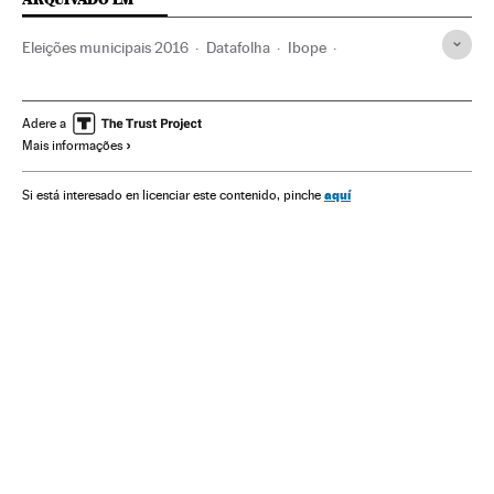
Eleições municipais 2016
Datafolha
Ibope
Eleições EUA 2016
Eleições municipais
Eleições Brasil
Pesquisas eleitorais
Eleições EUA
Inquéritos
Adere a
Mais informações
Eleições presidenciais
Opinião pública
Brasil
Eleições
América do Sul
América Latina
América
Política
aquí
Si está interesado en licenciar este contenido, pinche
Sociedade