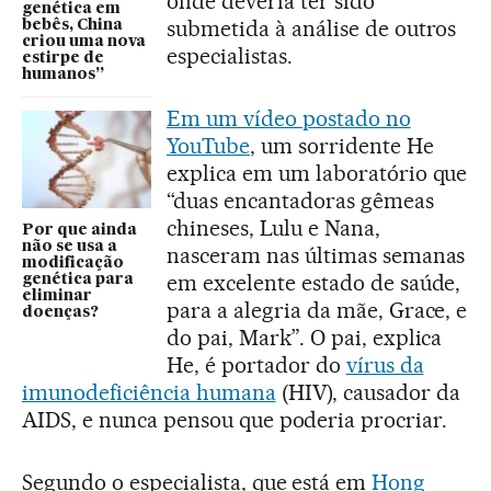
onde deveria ter sido
genética em
submetida à análise de outros
bebês, China
criou uma nova
especialistas.
estirpe de
humanos”
Em um vídeo postado no
YouTube
, um sorridente He
explica em um laboratório que
“duas encantadoras gêmeas
chineses, Lulu e Nana,
Por que ainda
não se usa a
nasceram nas últimas semanas
modificação
em excelente estado de saúde,
genética para
eliminar
para a alegria da mãe, Grace, e
doenças?
do pai, Mark”. O pai, explica
He, é portador do
vírus da
imunodeficiência humana
(HIV), causador da
AIDS, e nunca pensou que poderia procriar.
Segundo o especialista, que está em
Hong