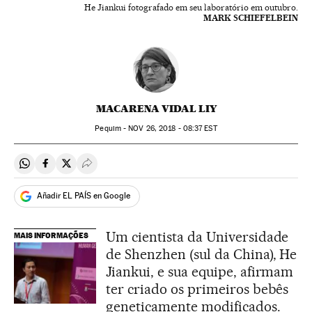
He Jiankui fotografado em seu laboratório em outubro.
MARK SCHIEFELBEIN
MACARENA VIDAL LIY
Pequim -
NOV
26, 2018 - 08:37
EST
Compartir en Whatsapp
Compartir en Facebook
Compartir en Twitter
Desplegar Redes Sociales
Añadir EL PAÍS en Google
Um cientista da Universidade
MAIS INFORMAÇÕES
de Shenzhen (sul da China), He
Jiankui, e sua equipe, afirmam
ter criado os primeiros bebês
geneticamente modificados.