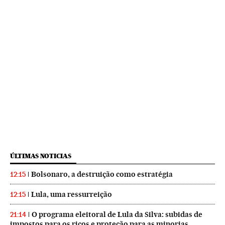
ÚLTIMAS NOTICIAS
Bolsonaro, a destruição como estratégia
12:15
Lula, uma ressurreição
12:15
O programa eleitoral de Lula da Silva: subidas de
21:14
impostos para os ricos e proteção para as minorias