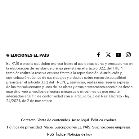
©
EDICIONES EL PAÍS
EL PAÍS BRASIL EN
EL PAÍS BRASI
EL PAÍS B
EL PA
EL PAÍS ejerce la oposición expresa frente al uso de sus obras y prestaciones en
la elaboración de revistas de prensa prevista en el artículo 32.1 del TRLPI;
también realiza la reserva expresa frente a la reproducción, distribución y
comunicación pública de sus trabajos y artículos sobre temas de actualidad
prevista en el artículo 33.1 del TRLPI; y, asimismo, realiza una reserva expresa
de las reproducciones y usos de las obras y otras prestaciones accesibles desde
este sitio web a medios de lectura mecánica u otros medios que resulten
adecuados a tal fin de conformidad con el artículo 67.3 del Real Decreto - ley
24/2021, de 2 de noviembre
Contacto
Venta de contenidos
Aviso legal
Política cookies
Política de privacidad
Mapa
Suscripciones EL PAÍS
Suscripciones empresas
RSS
Índice
Noticias de hoy