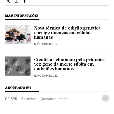
Ciencia El País Brasil en Twitter
Ciencia El País Brasil en Instagram
Ciencia El País Brasil en Facebook
MAIS INFORMAÇÕES
Nova técnica de edição genética
corrige doenças em células
humanas
NUÑO DOMÍNGUEZ
Cientistas eliminam pela primeira
vez gene da morte súbita em
embriões humanos
NUÑO DOMÍNGUEZ
ARQUIVADO EM
CRISPR
Shenzhen
Genoma humano
Engenharia Genética
Genoma
Bioingeniería
China