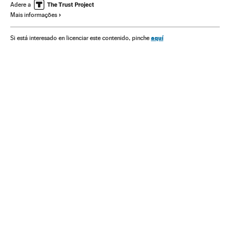
Engenharia
HIV AIDS
Genes
Ásia oriental
ETS
Adere a
Mais informações
Doenças infecciosas
DNA
Epidemia
Ásia
Cromossomas
Doenças
Medicina
Células
Genética
aquí
Si está interesado en licenciar este contenido, pinche
Indústria
Biologia
Saúde
Ciências naturais