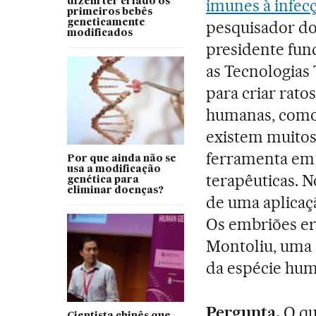
imunes à infec
dizem ter criado os
primeiros bebês
geneticamente
pesquisador do
modificados
presidente fun
as Tecnologias 
para criar rat
humanas, como 
existem muitos 
ferramenta em
Por que ainda não se
usa a modificação
terapêuticas. N
genética para
eliminar doenças?
de uma aplicaç
Os embriões er
Montoliu, uma 
da espécie hum
Pergunta.
O qu
Cientista chinês que