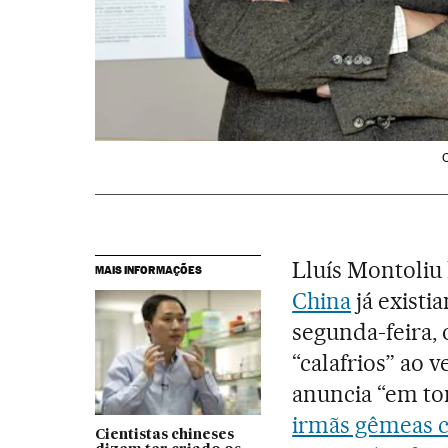
O
Lluís Montoliu
MAIS INFORMAÇÕES
China
já existi
segunda-feira, 
“calafrios” ao 
anuncia “em to
irmãs gêmeas c
Cientistas chineses