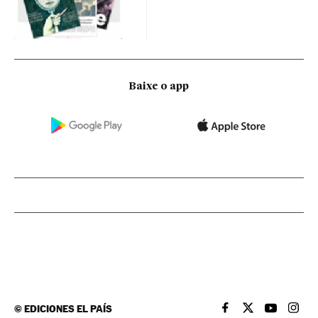
Baixe o app
©
EDICIONES EL PAÍS
EL PAÍS BRASIL EN
EL PAÍS BRASI
EL PAÍS B
EL PA