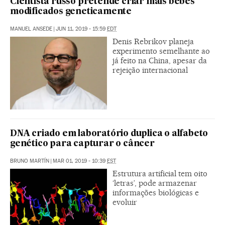
Cientista russo pretende criar mais bebês
modificados geneticamente
MANUEL ANSEDE
|
JUN 11, 2019 - 15:59
EDT
Denis Rebrikov planeja
experimento semelhante ao
já feito na China, apesar da
rejeição internacional
DNA criado em laboratório duplica o alfabeto
genético para capturar o câncer
BRUNO MARTÍN
|
MAR 01, 2019 - 10:39
EST
Estrutura artificial tem oito
‘letras’, pode armazenar
informações biológicas e
evoluir