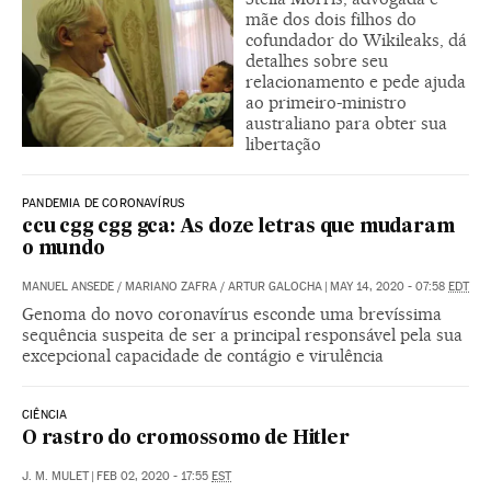
mãe dos dois filhos do
cofundador do Wikileaks, dá
detalhes sobre seu
relacionamento e pede ajuda
ao primeiro-ministro
australiano para obter sua
libertação
PANDEMIA DE CORONAVÍRUS
ccu cgg cgg gca: As doze letras que mudaram
o mundo
MANUEL ANSEDE
/
MARIANO ZAFRA
/
ARTUR GALOCHA
|
MAY 14, 2020 - 07:58
EDT
Genoma do novo coronavírus esconde uma brevíssima
sequência suspeita de ser a principal responsável pela sua
excepcional capacidade de contágio e virulência
CIÊNCIA
O rastro do cromossomo de Hitler
J. M. MULET
|
FEB 02, 2020 - 17:55
EST