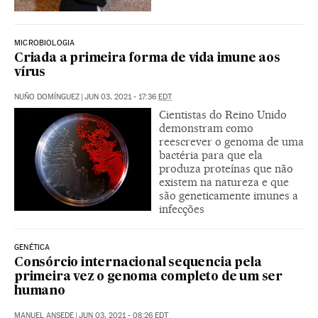
MICROBIOLOGIA
Criada a primeira forma de vida imune aos
vírus
NUÑO DOMÍNGUEZ
|
JUN 03, 2021 - 17:36
EDT
Cientistas do Reino Unido
demonstram como
reescrever o genoma de uma
bactéria para que ela
produza proteínas que não
existem na natureza e que
são geneticamente imunes a
infecções
GENÉTICA
Consórcio internacional sequencia pela
primeira vez o genoma completo de um ser
humano
MANUEL ANSEDE
|
JUN 03, 2021 - 08:26
EDT