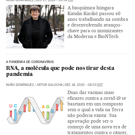
NUÑO DOMÍNGUEZ
|
DEC 27, 2020 - 09:54
EST
A bioquímica húngara
Katalin Karikó passou 40
anos trabalhando na sombra
e desenvolvendo avanços-
chave para os imunizantes
da Moderna e BioNTech
A PANDEMIA DE CORONAVÍRUS
RNA, a molécula que pode nos tirar desta
pandemia
NUÑO DOMÍNGUEZ
/
ARTUR GALOCHA
|
DEC 18, 2020 - 08:03
EST
Duas das vacinas mais
eficazes contra a covid-19 se
baseiam em um composto
sem o qual a vida na Terra
não poderia existir. Sua
aprovação pode ser o
começo de uma nova era de
tratamentos contra o câncer,