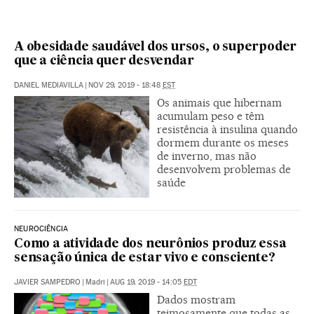
A obesidade saudável dos ursos, o superpoder
que a ciência quer desvendar
DANIEL MEDIAVILLA
|
NOV 29, 2019 - 18:48
EST
Os animais que hibernam
acumulam peso e têm
resistência à insulina quando
dormem durante os meses
de inverno, mas não
desenvolvem problemas de
saúde
NEUROCIÊNCIA
Como a atividade dos neurônios produz essa
sensação única de estar vivo e consciente?
JAVIER SAMPEDRO
|
Madri
|
AUG 19, 2019 - 14:05
EDT
Dados mostram
teimosamente que todas as