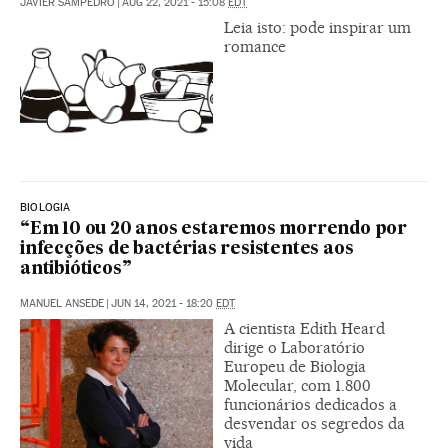
JAVIER SAMPEDRO
|
AUG 22, 2021 - 15:08
EDT
Leia isto: pode inspirar um
romance
BIOLOGIA
“Em 10 ou 20 anos estaremos morrendo por
infecções de bactérias resistentes aos
antibióticos”
MANUEL ANSEDE
|
JUN 14, 2021 - 18:20
EDT
A cientista Edith Heard
dirige o Laboratório
Europeu de Biologia
Molecular, com 1.800
funcionários dedicados a
desvendar os segredos da
vida