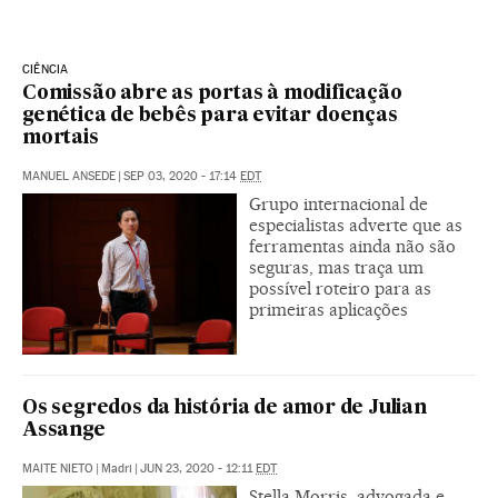
CIÊNCIA
Comissão abre as portas à modificação
genética de bebês para evitar doenças
mortais
MANUEL ANSEDE
|
SEP 03, 2020 - 17:14
EDT
Grupo internacional de
especialistas adverte que as
ferramentas ainda não são
seguras, mas traça um
possível roteiro para as
primeiras aplicações
Os segredos da história de amor de Julian
Assange
MAITE NIETO
|
Madri
|
JUN 23, 2020 - 12:11
EDT
Stella Morris, advogada e