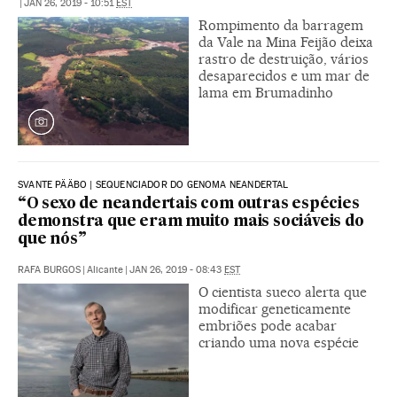
|
JAN 26, 2019 - 10:51
EST
Rompimento da barragem
da Vale na Mina Feijão deixa
rastro de destruição, vários
desaparecidos e um mar de
lama em Brumadinho
SVANTE PÄÄBO | SEQUENCIADOR DO GENOMA NEANDERTAL
“O sexo de neandertais com outras espécies
demonstra que eram muito mais sociáveis do
que nós”
RAFA BURGOS
|
Alicante
|
JAN 26, 2019 - 08:43
EST
O cientista sueco alerta que
modificar geneticamente
embriões pode acabar
criando uma nova espécie