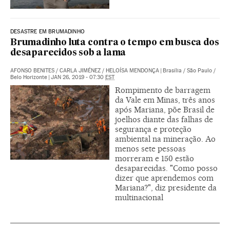
DESASTRE EM BRUMADINHO
Brumadinho luta contra o tempo em busca dos
desaparecidos sob a lama
AFONSO BENITES
/
CARLA JIMÉNEZ
/
HELOÍSA MENDONÇA
|
Brasília / São Paulo /
Belo Horizonte
|
JAN 26, 2019 - 07:30
EST
Rompimento de barragem
da Vale em Minas, três anos
após Mariana, põe Brasil de
joelhos diante das falhas de
segurança e proteção
ambiental na mineração. Ao
menos sete pessoas
morreram e 150 estão
desaparecidas. "Como posso
dizer que aprendemos com
Mariana?", diz presidente da
multinacional