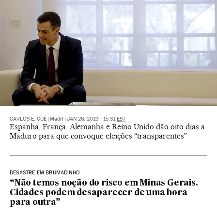
CARLOS E. CUÉ
|
Madri
|
JAN 26, 2019 - 15:31
EST
Espanha, França, Alemanha e Reino Unido dão oito dias a
Maduro para que convoque eleições “transparentes”
DESASTRE EM BRUMADINHO
“Não temos noção do risco em Minas Gerais.
Cidades podem desaparecer de uma hora
para outra”