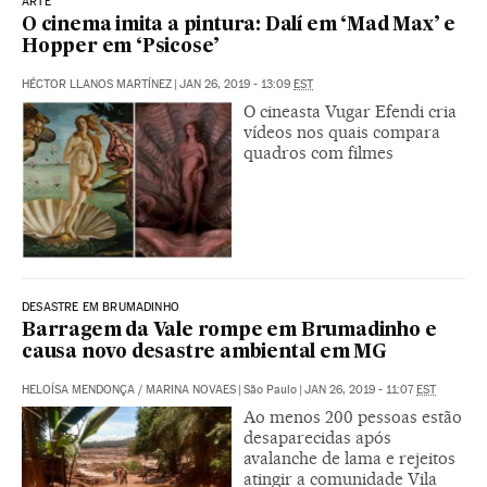
ARTE
O cinema imita a pintura: Dalí em ‘Mad Max’ e
Hopper em ‘Psicose’
HÉCTOR LLANOS MARTÍNEZ
|
JAN 26, 2019 - 13:09
EST
O cineasta Vugar Efendi cria
vídeos nos quais compara
quadros com filmes
DESASTRE EM BRUMADINHO
Barragem da Vale rompe em Brumadinho e
causa novo desastre ambiental em MG
HELOÍSA MENDONÇA
/
MARINA NOVAES
|
São Paulo
|
JAN 26, 2019 - 11:07
EST
Ao menos 200 pessoas estão
desaparecidas após
avalanche de lama e rejeitos
atingir a comunidade Vila