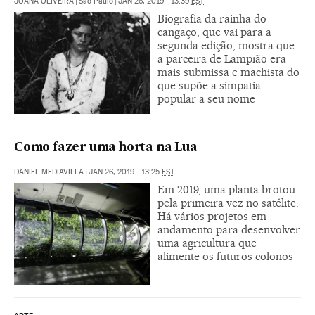
JOANA OLIVEIRA
|
São Paulo
|
JAN 26, 2019 - 13:39
EST
Biografia da rainha do
cangaço, que vai para a
segunda edição, mostra que
a parceira de Lampião era
mais submissa e machista do
que supõe a simpatia
popular a seu nome
Como fazer uma horta na Lua
DANIEL MEDIAVILLA
|
JAN 26, 2019 - 13:25
EST
Em 2019, uma planta brotou
pela primeira vez no satélite.
Há vários projetos em
andamento para desenvolver
uma agricultura que
alimente os futuros colonos