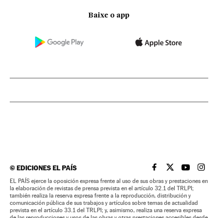
Baixe o app
©
EDICIONES EL PAÍS
EL PAÍS BRASIL EN
EL PAÍS BRASI
EL PAÍS B
EL PA
EL PAÍS ejerce la oposición expresa frente al uso de sus obras y prestaciones en
la elaboración de revistas de prensa prevista en el artículo 32.1 del TRLPI;
también realiza la reserva expresa frente a la reproducción, distribución y
comunicación pública de sus trabajos y artículos sobre temas de actualidad
prevista en el artículo 33.1 del TRLPI; y, asimismo, realiza una reserva expresa
de las reproducciones y usos de las obras y otras prestaciones accesibles desde