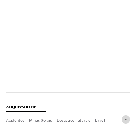
ARQUIVADO EM
Acidentes
Minas Gerais
Desastres naturais
Brasil
Mineração
Problemas ambientais
América do Sul