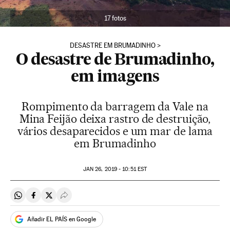
17 fotos
DESASTRE EM BRUMADINHO
O desastre de Brumadinho,
em imagens
Rompimento da barragem da Vale na
Mina Feijão deixa rastro de destruição,
vários desaparecidos e um mar de lama
em Brumadinho
JAN
26, 2019 - 10:51
EST
Compartir en Whatsapp
Compartir en Facebook
Compartir en Twitter
Desplegar Redes Sociales
Añadir EL PAÍS en Google