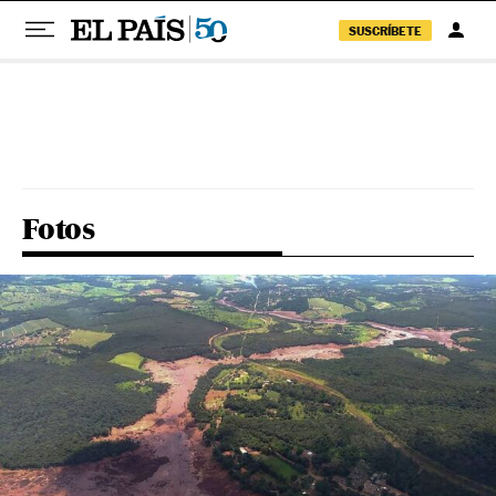
SUSCRÍBETE
Pular para o conteúdo
Fotos