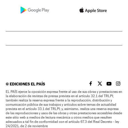
©
EDICIONES EL PAÍS
EL PAÍS BRASIL EN
EL PAÍS BRASI
EL PAÍS B
EL PA
EL PAÍS ejerce la oposición expresa frente al uso de sus obras y prestaciones en
la elaboración de revistas de prensa prevista en el artículo 32.1 del TRLPI;
también realiza la reserva expresa frente a la reproducción, distribución y
comunicación pública de sus trabajos y artículos sobre temas de actualidad
prevista en el artículo 33.1 del TRLPI; y, asimismo, realiza una reserva expresa
de las reproducciones y usos de las obras y otras prestaciones accesibles desde
este sitio web a medios de lectura mecánica u otros medios que resulten
adecuados a tal fin de conformidad con el artículo 67.3 del Real Decreto - ley
24/2021, de 2 de noviembre