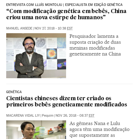
ENTREVISTA COM LLUÍS MONTOLIU | ESPECIALISTA EM EDIÇÃO GENÉTICA
“Com modificação genética em bebês, China
criou uma nova estirpe de humanos”
MANUEL ANSEDE
|
NOV 27, 2018 - 10:38
EST
Pesquisador lamenta a
suposta criação de duas
meninas modificadas
geneticamente na China
GENÉTICA
Cientistas chineses dizem ter criado os
primeiros bebês geneticamente modificados
MACARENA VIDAL LIY
|
Pequim
|
NOV 26, 2018 - 08:37
EST
As gêmeas Nana e Lulu
agora têm uma modificação
que supostamente as