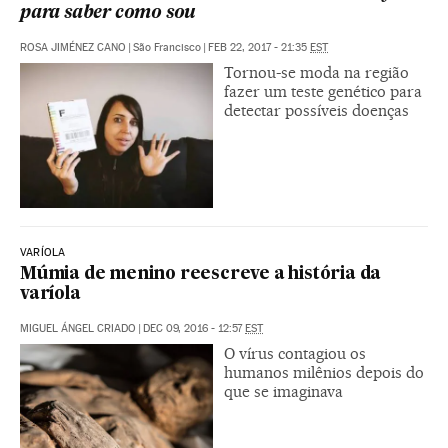
para saber como sou
ROSA JIMÉNEZ CANO
|
São Francisco
|
FEB 22, 2017 - 21:35
EST
Tornou-se moda na região
fazer um teste genético para
detectar possíveis doenças
VARÍOLA
Múmia de menino reescreve a história da
varíola
MIGUEL ÁNGEL CRIADO
|
DEC 09, 2016 - 12:57
EST
O vírus contagiou os
humanos milênios depois do
que se imaginava