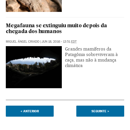
Megafauna se extinguiu muito depois da
chegada dos humanos
MIGUEL ÁNGEL CRIADO
|
JUN 18, 2016 - 13:51
EDT
Grandes mamíferos da
Patagônia sobreviveram à
caça, mas não à mudança
climática
<
ANTERIOR
SEGUINTE
>