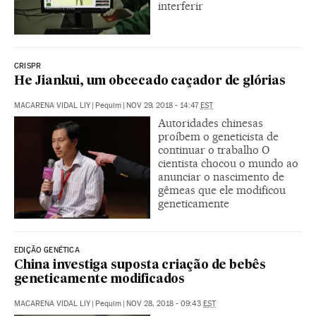
interferir
CRISPR
He Jiankui, um obcecado caçador de glórias
MACARENA VIDAL LIY
|
Pequim
|
NOV 29, 2018 - 14:47
EST
Autoridades chinesas
proíbem o geneticista de
continuar o trabalho O
cientista chocou o mundo ao
anunciar o nascimento de
gêmeas que ele modificou
geneticamente
EDIÇÃO GENÉTICA
China investiga suposta criação de bebês
geneticamente modificados
MACARENA VIDAL LIY
|
Pequim
|
NOV 28, 2018 - 09:43
EST