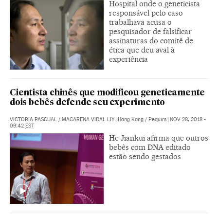
Hospital onde o geneticista
responsável pelo caso
trabalhava acusa o
pesquisador de falsificar
assinaturas do comitê de
ética que deu aval à
experiência
Cientista chinês que modificou geneticamente
dois bebês defende seu experimento
VICTORIA PASCUAL
/
MACARENA VIDAL LIY
|
Hong Kong / Pequim
|
NOV 28, 2018 -
09:42
EST
He Jiankui afirma que outros
bebês com DNA editado
estão sendo gestados