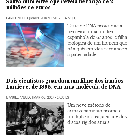
Saliva num envelope revela herança de 2
milhões de euros
DANIEL MUELA
|
Madri
|
JUN 10, 2017 - 14:58
EDT
Teste de DNA prova que a
herdeira, uma mulher
espanhola de 67 anos, é filha
biológica de um homem que
não quis em vida reconhecer
a paternidade
Dois cientistas guardam um filme dos irmãos
Lumière, de 1895, em uma molécula de DNA
MANUEL ANSEDE
|
MAR 06, 2017 - 17:33
EST
Um novo método de
armazenamento promete
multiplicar a capacidade dos
discos rígidos atuais