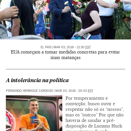
EL PAÍS
|
MAR 03, 2018 - 21:30
EST
EUA começam a tomar medidas concretas para evitar
mais matanças
A intolerância na política
FERNANDO HENRIQUE CARDOSO
|
MAR 03, 2018 - 20:42
EST
Por temperamento e
convicção, busco ouvir e
respeitar não só os “nossos”,
mas os “outros” Por que não
haveria de saudar a pré-
disposição de Luciano Huck