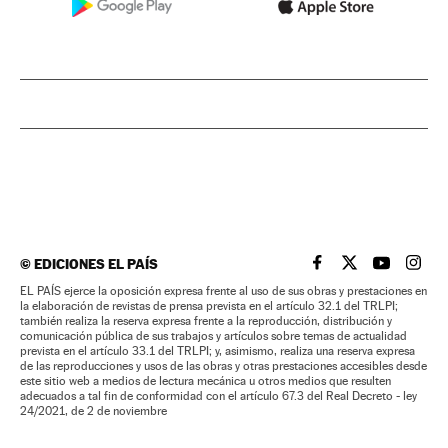
©
EDICIONES EL PAÍS
EL PAÍS BRASIL EN
EL PAÍS BRASI
EL PAÍS B
EL PA
EL PAÍS ejerce la oposición expresa frente al uso de sus obras y prestaciones en
la elaboración de revistas de prensa prevista en el artículo 32.1 del TRLPI;
también realiza la reserva expresa frente a la reproducción, distribución y
comunicación pública de sus trabajos y artículos sobre temas de actualidad
prevista en el artículo 33.1 del TRLPI; y, asimismo, realiza una reserva expresa
de las reproducciones y usos de las obras y otras prestaciones accesibles desde
este sitio web a medios de lectura mecánica u otros medios que resulten
adecuados a tal fin de conformidad con el artículo 67.3 del Real Decreto - ley
24/2021, de 2 de noviembre