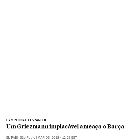
CAMPEONATO ESPANHOL
Um Griezmann implacável ameaça o Barça
EL PAÍS
|
São Paulo
|
MAR 03, 2018 - 12:29
EST