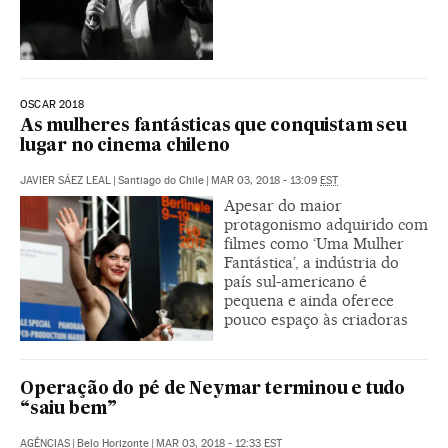
OSCAR 2018
As mulheres fantásticas que conquistam seu
lugar no cinema chileno
JAVIER SÁEZ LEAL
|
Santiago do Chile
|
MAR 03, 2018 - 13:09
EST
Apesar do maior
protagonismo adquirido com
filmes como ‘Uma Mulher
Fantástica’, a indústria do
país sul-americano é
pequena e ainda oferece
pouco espaço às criadoras
Operação do pé de Neymar terminou e tudo
“saiu bem”
AGÊNCIAS
|
Belo Horizonte
|
MAR 03, 2018 - 12:33
EST