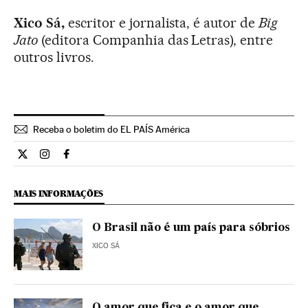
Xico Sá,
escritor e jornalista, é autor de
Big
Jato
(editora Companhia das Letras), entre
outros livros.
Receba o boletim do EL PAÍS América
Opiniao El País Brasil en Twitter
Opiniao El País Brasil en Instagram
Opiniao El País Brasil en Facebook
MAIS INFORMAÇÕES
O Brasil não é um país para sóbrios
XICO SÁ
O amor que fica e o amor que