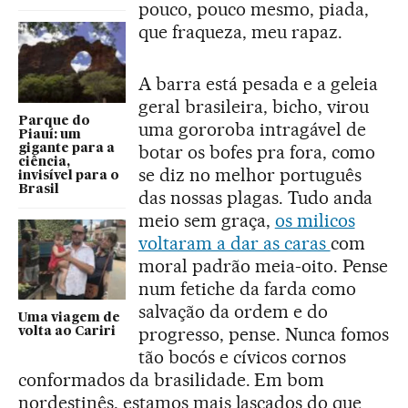
pouco, pouco mesmo, piada,
que fraqueza, meu rapaz.
A barra está pesada e a geleia
geral brasileira, bicho, virou
Parque do
uma gororoba intragável de
Piauí: um
botar os bofes pra fora, como
gigante para a
ciência,
se diz no melhor português
invisível para o
Brasil
das nossas plagas. Tudo anda
meio sem graça,
os milicos
voltaram a dar as caras
com
moral padrão meia-oito. Pense
num fetiche da farda como
salvação da ordem e do
Uma viagem de
progresso, pense. Nunca fomos
volta ao Cariri
tão bocós e cívicos cornos
conformados da brasilidade. Em bom
nordestinês, estamos mais lascados do que