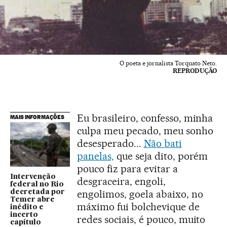
O poeta e jornalista Torquato Neto.
REPRODUÇÃO
Eu brasileiro, confesso, minha
MAIS INFORMAÇÕES
culpa meu pecado, meu sonho
desesperado...
Não bati
panelas,
que seja dito, porém
pouco fiz para evitar a
Intervenção
desgraceira, engoli,
federal no Rio
engolimos, goela abaixo, no
decretada por
Temer abre
máximo fui bolchevique de
inédito e
incerto
redes sociais, é pouco, muito
capítulo