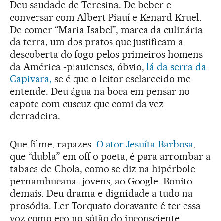
Deu saudade de Teresina. De beber e
conversar com Albert Piauí e Kenard Kruel.
De comer “Maria Isabel”, marca da culinária
da terra, um dos pratos que justificam a
descoberta do fogo pelos primeiros homens
da América -piauienses, óbvio,
lá da serra da
Capivara,
se é que o leitor esclarecido me
entende. Deu água na boca em pensar no
capote com cuscuz que comi da vez
derradeira.
Que filme, rapazes.
O ator Jesuíta Barbosa
,
que “dubla” em off o poeta, é para arrombar a
tabaca de Chola, como se diz na hipérbole
pernambucana -jovens, ao Google. Bonito
demais. Deu drama e dignidade a tudo na
prosódia. Ler Torquato doravante é ter essa
voz como eco no sótão do inconsciente.