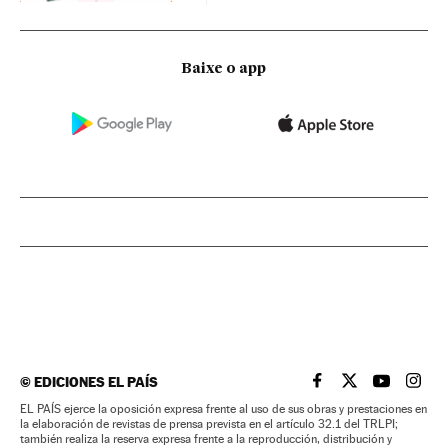
Baixe o app
©
EDICIONES EL PAÍS
EL PAÍS BRASIL EN
EL PAÍS BRASI
EL PAÍS B
EL PA
EL PAÍS ejerce la oposición expresa frente al uso de sus obras y prestaciones en
la elaboración de revistas de prensa prevista en el artículo 32.1 del TRLPI;
también realiza la reserva expresa frente a la reproducción, distribución y