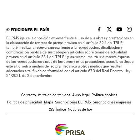
©
EDICIONES EL PAÍS
EL PAÍS BRASIL EN
EL PAÍS BRASI
EL PAÍS B
EL PA
EL PAÍS ejerce la oposición expresa frente al uso de sus obras y prestaciones en
la elaboración de revistas de prensa prevista en el artículo 32.1 del TRLPI;
también realiza la reserva expresa frente a la reproducción, distribución y
comunicación pública de sus trabajos y artículos sobre temas de actualidad
prevista en el artículo 33.1 del TRLPI; y, asimismo, realiza una reserva expresa
de las reproducciones y usos de las obras y otras prestaciones accesibles desde
este sitio web a medios de lectura mecánica u otros medios que resulten
adecuados a tal fin de conformidad con el artículo 67.3 del Real Decreto - ley
24/2021, de 2 de noviembre
Contacto
Venta de contenidos
Aviso legal
Política cookies
Política de privacidad
Mapa
Suscripciones EL PAÍS
Suscripciones empresas
RSS
Índice
Noticias de hoy