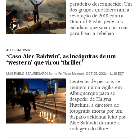
paradeiro desconhecido. Um
dos grupos que lideraram a
revolução de 2019 contra
Omar al-Bashir pede aos
cidadãos que saiam às ruas
para frear a rebelião
ALEC BALDWIN
‘Caso Alec Baldwin’, as incógnitas de um
‘western’ que virou ‘thriller’
LUIS PABLO BEAUREGARD
|
Santa Fe (Novo México)
|
OCT 25, 2021 - 11:19
EDT
Centenas de pessoas se
reúnem numa vigília em
Albuquerque para se
despedir de Halyna
Hutchins, a diretora de
fotografia morta por um
disparo acidental feito por
Alec Baldwin durante a
rodagem do filme