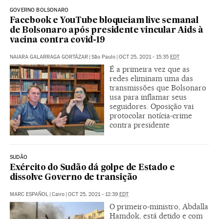
GOVERNO BOLSONARO
Facebook e YouTube bloqueiam live semanal
de Bolsonaro após presidente vincular Aids à
vacina contra covid-19
NAIARA GALARRAGA GORTÁZAR
|
São Paulo
|
OCT 25, 2021 - 15:35
EDT
É a primeira vez que as
redes eliminam uma das
transmissões que Bolsonaro
usa para inflamar seus
seguidores. Oposição vai
protocolar notícia-crime
contra presidente
SUDÃO
Exército do Sudão dá golpe de Estado e
dissolve Governo de transição
MARC ESPAÑOL
|
Cairo
|
OCT 25, 2021 - 12:39
EDT
O primeiro-ministro, Abdalla
Hamdok, está detido e com