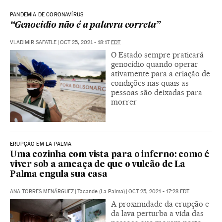
PANDEMIA DE CORONAVÍRUS
“Genocídio não é a palavra correta”
VLADIMIR SAFATLE
|
OCT 25, 2021 - 18:17
EDT
O Estado sempre praticará
genocídio quando operar
ativamente para a criação de
condições nas quais as
pessoas são deixadas para
morrer
ERUPÇÃO EM LA PALMA
Uma cozinha com vista para o inferno: como é
viver sob a ameaça de que o vulcão de La
Palma engula sua casa
ANA TORRES MENÁRGUEZ
|
Tacande (La Palma)
|
OCT 25, 2021 - 17:28
EDT
A proximidade da erupção e
da lava perturba a vida das