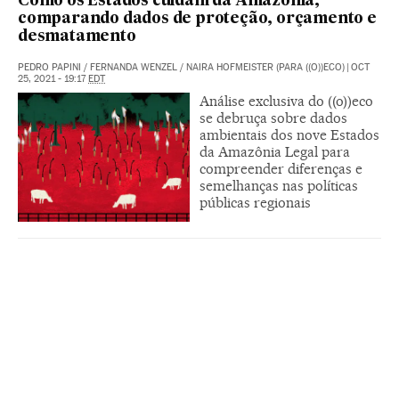
Como os Estados cuidam da Amazônia,
comparando dados de proteção, orçamento e
desmatamento
PEDRO PAPINI
/
FERNANDA WENZEL
/
NAIRA HOFMEISTER (PARA ((O))ECO)
|
OCT
25, 2021 - 19:17
EDT
Análise exclusiva do ((o))eco
se debruça sobre dados
ambientais dos nove Estados
da Amazônia Legal para
compreender diferenças e
semelhanças nas políticas
públicas regionais