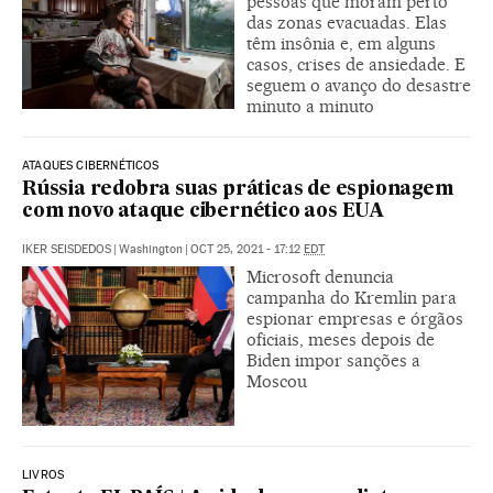
pessoas que moram perto
das zonas evacuadas. Elas
têm insônia e, em alguns
casos, crises de ansiedade. E
seguem o avanço do desastre
minuto a minuto
ATAQUES CIBERNÉTICOS
Rússia redobra suas práticas de espionagem
com novo ataque cibernético aos EUA
IKER SEISDEDOS
|
Washington
|
OCT 25, 2021 - 17:12
EDT
Microsoft denuncia
campanha do Kremlin para
espionar empresas e órgãos
oficiais, meses depois de
Biden impor sanções a
Moscou
LIVROS