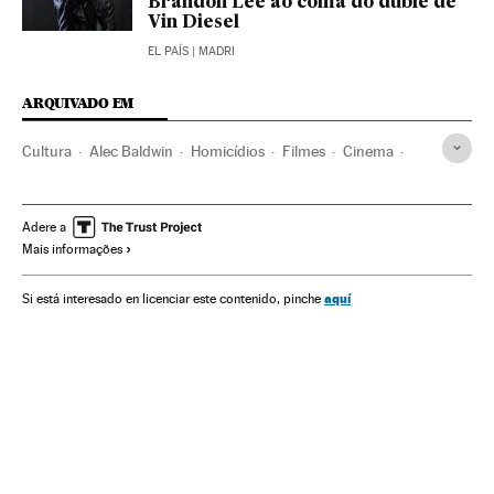
Brandon Lee ao coma do dublê de
Vin Diesel
EL PAÍS
| MADRI
ARQUIVADO EM
Cultura
Alec Baldwin
Homicídios
Filmes
Cinema
Cinema dos Estados Unidos
Indústria audiovisual
Justiça
Homicídio imprudente
Vítimas
Mortes
Adere a
Mais informações
Filmagem
Armas de fogo
Fotografia
aquí
Si está interesado en licenciar este contenido, pinche