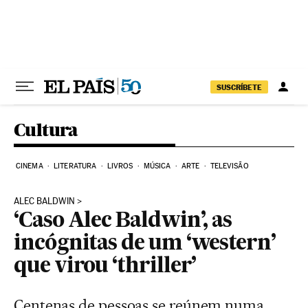
Pular para o conteúdo
SUSCRÍBETE
Cultura
CINEMA
LITERATURA
LIVROS
MÚSICA
ARTE
TELEVISÃO
ALEC BALDWIN
‘Caso Alec Baldwin’, as
incógnitas de um ‘western’
que virou ‘thriller’
Centenas de pessoas se reúnem numa