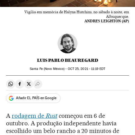
Vigília em memória de Halyna Hutchins, no sábado à noite, em
Albuquerque.
ANDRES LEIGHTON (AP)
LUIS PABLO BEAUREGARD
Santa Fe (Novo México) -
OCT
25, 2021 - 11:19
EDT
Compartir en Whatsapp
Compartir en Facebook
Compartir en Twitter
Desplegar Redes Sociales
Añadir EL PAÍS en Google
A
rodagem de
Rust
começou em 6 de
outubro. A produção independente havia
escolhido um belo rancho a 20 minutos de