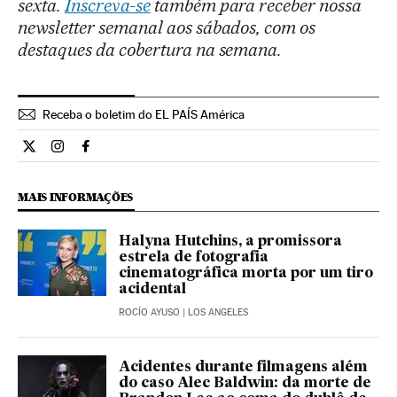
sexta.
Inscreva-se
também para receber nossa
newsletter semanal aos sábados, com os
destaques da cobertura na semana.
Receba o boletim do EL PAÍS América
Cultura El País Brasil en Twitter
Cultura El País Brasil en Instagram
Cultura El País Brasil en Facebook
MAIS INFORMAÇÕES
Halyna Hutchins, a promissora
estrela de fotografia
cinematográfica morta por um tiro
acidental
ROCÍO AYUSO
| LOS ANGELES
Acidentes durante filmagens além
do caso Alec Baldwin: da morte de