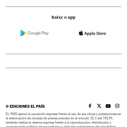
Baixe o app
©
EDICIONES EL PAÍS
EL PAÍS BRASIL EN
EL PAÍS BRASI
EL PAÍS B
EL PA
EL PAÍS ejerce la oposición expresa frente al uso de sus obras y prestaciones en
la elaboración de revistas de prensa prevista en el artículo 32.1 del TRLPI;
también realiza la reserva expresa frente a la reproducción, distribución y
comunicación pública de sus trabajos y artículos sobre temas de actualidad