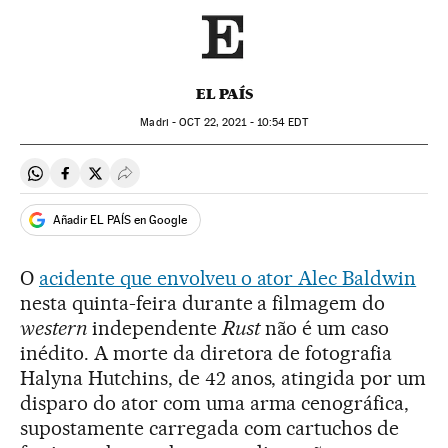
EL PAÍS
Madri -
OCT
22, 2021 - 10:54
EDT
Compartir en Whatsapp
Compartir en Facebook
Compartir en Twitter
Desplegar Redes Sociales
Añadir EL PAÍS en Google
O
acidente que envolveu o ator Alec Baldwin
nesta quinta-feira durante a filmagem do
western
independente
Rust
não é um caso
inédito. A morte da diretora de fotografia
Halyna Hutchins, de 42 anos, atingida por um
disparo do ator com uma arma cenográfica,
supostamente carregada com cartuchos de