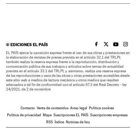
©
EDICIONES EL PAÍS
EL PAÍS BRASIL EN
EL PAÍS BRASI
EL PAÍS B
EL PA
EL PAÍS ejerce la oposición expresa frente al uso de sus obras y prestaciones en
la elaboración de revistas de prensa prevista en el artículo 32.1 del TRLPI;
también realiza la reserva expresa frente a la reproducción, distribución y
comunicación pública de sus trabajos y artículos sobre temas de actualidad
prevista en el artículo 33.1 del TRLPI; y, asimismo, realiza una reserva expresa
de las reproducciones y usos de las obras y otras prestaciones accesibles desde
este sitio web a medios de lectura mecánica u otros medios que resulten
adecuados a tal fin de conformidad con el artículo 67.3 del Real Decreto - ley
24/2021, de 2 de noviembre
Contacto
Venta de contenidos
Aviso legal
Política cookies
Política de privacidad
Mapa
Suscripciones EL PAÍS
Suscripciones empresas
RSS
Índice
Noticias de hoy