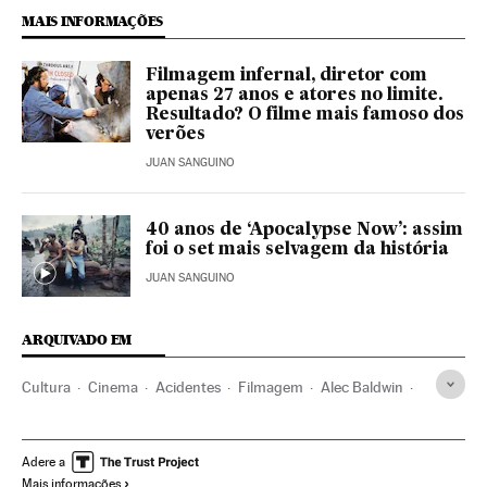
MAIS INFORMAÇÕES
Filmagem infernal, diretor com
apenas 27 anos e atores no limite.
Resultado? O filme mais famoso dos
verões
JUAN SANGUINO
40 anos de ‘Apocalypse Now’: assim
foi o set mais selvagem da história
JUAN SANGUINO
ARQUIVADO EM
Cultura
Cinema
Acidentes
Filmagem
Alec Baldwin
Vin Diesel
Tom Cruise
Javier Albalá
Atores
Acontecimentos
Hollywood
Adere a
Mais informações