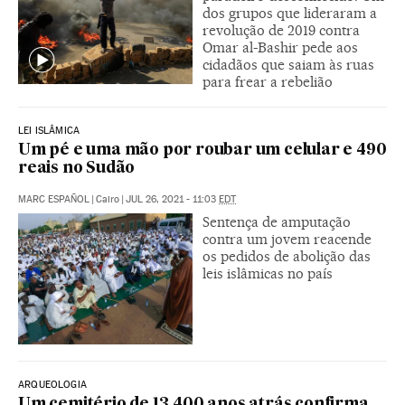
dos grupos que lideraram a
revolução de 2019 contra
Omar al-Bashir pede aos
cidadãos que saiam às ruas
para frear a rebelião
LEI ISLÂMICA
Um pé e uma mão por roubar um celular e 490
reais no Sudão
MARC ESPAÑOL
|
Cairo
|
JUL 26, 2021 - 11:03
EDT
Sentença de amputação
contra um jovem reacende
os pedidos de abolição das
leis islâmicas no país
ARQUEOLOGIA
Um cemitério de 13.400 anos atrás confirma