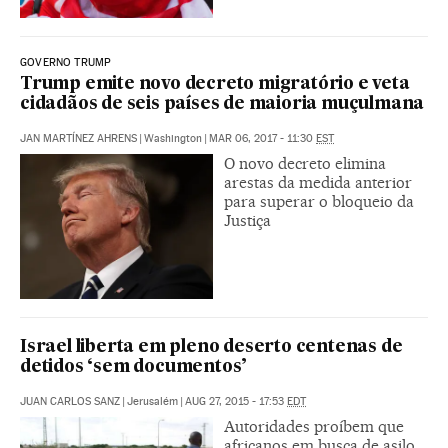
GOVERNO TRUMP
Trump emite novo decreto migratório e veta
cidadãos de seis países de maioria muçulmana
JAN MARTÍNEZ AHRENS
|
Washington
|
MAR 06, 2017 - 11:30
EST
O novo decreto elimina
arestas da medida anterior
para superar o bloqueio da
Justiça
Israel liberta em pleno deserto centenas de
detidos ‘sem documentos’
JUAN CARLOS SANZ
|
Jerusalém
|
AUG 27, 2015 - 17:53
EDT
Autoridades proíbem que
africanos em busca de asilo