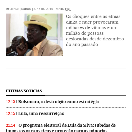
REUTERS
|
Nairobi
|
APR 18, 2014 - 19:40
EDT
Os choques entre as etnias
dinka e nuer provocaram
milhares de vítimas e um
milhão de pessoas
deslocadas desde dezembro
do ano passado
ÚLTIMAS NOTICIAS
Bolsonaro, a destruição como estratégia
12:15
Lula, uma ressurreição
12:15
O programa eleitoral de Lula da Silva: subidas de
21:14
impostos para os ricos e proteção para as minorias