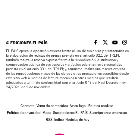
©
EDICIONES EL PAÍS
EL PAÍS BRASIL EN
EL PAÍS BRASI
EL PAÍS B
EL PA
EL PAÍS ejerce la oposición expresa frente al uso de sus obras y prestaciones en
la elaboración de revistas de prensa prevista en el artículo 32.1 del TRLPI;
también realiza la reserva expresa frente a la reproducción, distribución y
comunicación pública de sus trabajos y artículos sobre temas de actualidad
prevista en el artículo 33.1 del TRLPI; y, asimismo, realiza una reserva expresa
de las reproducciones y usos de las obras y otras prestaciones accesibles desde
este sitio web a medios de lectura mecánica u otros medios que resulten
adecuados a tal fin de conformidad con el artículo 67.3 del Real Decreto - ley
24/2021, de 2 de noviembre
Contacto
Venta de contenidos
Aviso legal
Política cookies
Política de privacidad
Mapa
Suscripciones EL PAÍS
Suscripciones empresas
RSS
Índice
Noticias de hoy