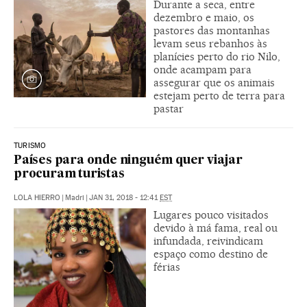
Durante a seca, entre
dezembro e maio, os
pastores das montanhas
levam seus rebanhos às
planícies perto do rio Nilo,
onde acampam para
assegurar que os animais
estejam perto de terra para
pastar
TURISMO
Países para onde ninguém quer viajar
procuram turistas
LOLA HIERRO
|
Madri
|
JAN 31, 2018 - 12:41
EST
Lugares pouco visitados
devido à má fama, real ou
infundada, reivindicam
espaço como destino de
férias