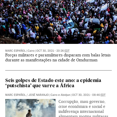
MARC ESPAÑOL
|
Cairo
|
OCT 30, 2021 - 20:26
EDT
Forças militares e paramilitares disparam com balas letais
durante as manifestações na cidade de Omdurman
Seis golpes de Estado este ano: a epidemia
‘putschista’ que varre a África
MARC ESPAÑOL
/
JOSÉ NARANJO
|
Cairo e Abidjan
|
OCT 30, 2021 - 08:46
EDT
Corrupção, mau governo,
crise econômica e social e
indiferença internacional
alimentam motins militares