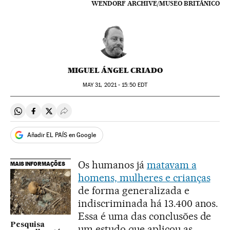
WENDORF ARCHIVE/MUSEO BRITÁNICO
MIGUEL ÁNGEL CRIADO
MAY
31, 2021 - 15:50
EDT
Compartir en Whatsapp
Compartir en Facebook
Compartir en Twitter
Desplegar Redes Sociales
Añadir EL PAÍS en Google
Os humanos já
matavam a
MAIS INFORMAÇÕES
homens, mulheres e crianças
de forma generalizada e
indiscriminada há 13.400 anos.
Essa é uma das conclusões de
Pesquisa
um estudo que aplicou as