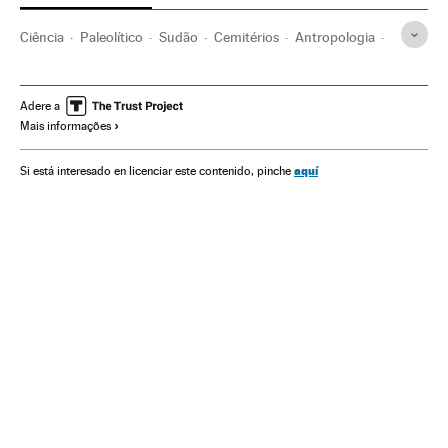
Ciência
Paleolítico
Sudão
Cemitérios
Antropologia
Arqueologia
Neolítico
Violência
África
Río Nilo
Medicina forense
Restos arqueológicos
Adere a
Mais informações
Agressões físicas
Paleontologia
Investigação científica
Achados arqueológicos
aquí
Si está interesado en licenciar este contenido, pinche