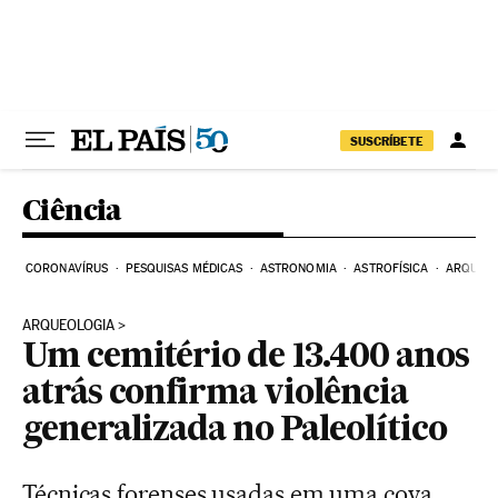
Pular para o conteúdo
SUSCRÍBETE
Ciência
CORONAVÍRUS
PESQUISAS MÉDICAS
ASTRONOMIA
ASTROFÍSICA
ARQUEO
ARQUEOLOGIA
Um cemitério de 13.400 anos
atrás confirma violência
generalizada no Paleolítico
Técnicas forenses usadas em uma cova